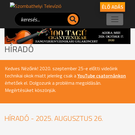
ÉLŐ ADÁS
HÍRADÓ
Kedves Nézőink! 2020. szeptember 25-e előtti videóink
technikai okok miatt jelenleg csak a
YouTube csatornánkon
érhetőek el. Dolgozunk a probléma megoldásán.
Megértésüket köszönjük.
HÍRADÓ - 2025. AUGUSZTUS 26.