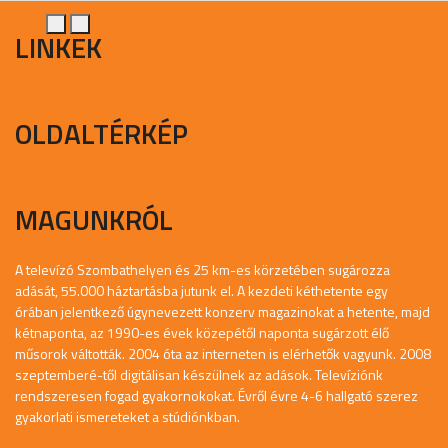
LINKEK
OLDALTÉRKÉP
MAGUNKRÓL
A televízó Szombathelyen és 25 km-es körzetében sugározza
adását, 55.000 háztartásba jutunk el. A kezdeti kéthetente egy
órában jelentkező úgynevezett konzerv magazinokat a hetente, majd
kétnaponta, az 1990-es évek közepétől naponta sugárzott élő
műsorok váltották. 2004 óta az interneten is elérhetők vagyunk. 2008
szeptemberé-től digitálisan készülnek az adások. Televíziónk
rendszeresen fogad gyakornokokat. Évről évre 4-6 hallgató szerez
gyakorlati ismereteket a stúdiónkban.