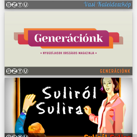
Műsoraink