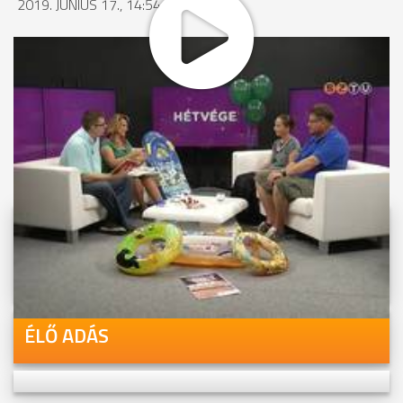
2019. JÚNIUS 17., 14:54
MEGOSZTÁS
Videóink megtekinthetőek
Youtube-csatornánkon is!
ÉLŐ ADÁS