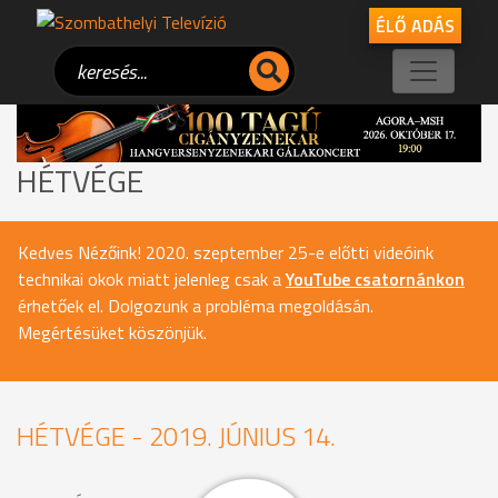
ÉLŐ ADÁS
HÉTVÉGE
Kedves Nézőink! 2020. szeptember 25-e előtti videóink
technikai okok miatt jelenleg csak a
YouTube csatornánkon
érhetőek el. Dolgozunk a probléma megoldásán.
Megértésüket köszönjük.
HÉTVÉGE - 2019. JÚNIUS 14.