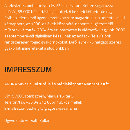
A televízó Szombathelyen és 25 km-es körzetében sugározza
adását, 55.000 háztartásba jutunk el. A kezdeti kéthetente egy
órában jelentkező úgynevezett konzerv magazinokat a hetente, majd
kétnaponta, az 1990-es évek közepétől naponta sugárzott élő
műsorok váltották. 2004 óta az interneten is elérhetők vagyunk. 2008
szeptemberé-től digitálisan készülnek az adások. Televíziónk
rendszeresen fogad gyakornokokat. Évről évre 4-6 hallgató szerez
gyakorlati ismereteket a stúdiónkban.
IMPRESSZUM
AGORA Savaria Kulturális és Médiaközpont Nonprofit Kft.
Cím: 9700 Szombathely, Márius 15. tér 5.
Telefon/fax: +36 94 312 666/ 135-ös mellék
E-mail:
szombathelyitv@agora-savaria.hu
Ügyvezető: Horváth Zoltán