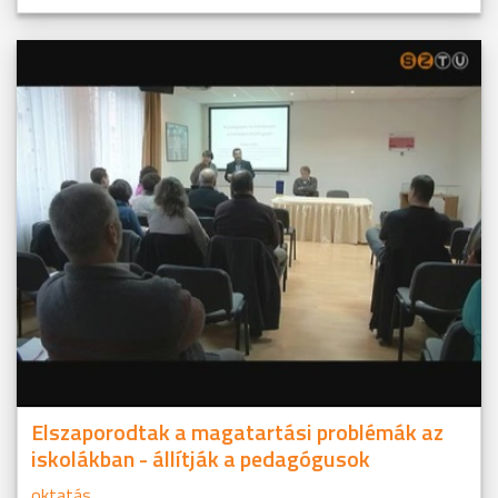
Elszaporodtak a magatartási problémák az
iskolákban - állítják a pedagógusok
oktatás