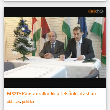
MSZP: Káosz uralkodik a felsőoktatásban
oktatás
,
politika