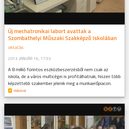
Új mechatronikai labort avattak a
Szombathelyi Műszaki Szakképző Iskolában
oktatás
2013. JANUÁR 16., 17:53
A 8 millió forintos eszközbeszerzésből nem csak az
iskola, de a város multicégei is profitálhatnak, hiszen több
képzettebb szakember jelenik meg a munkaerőpiacon.