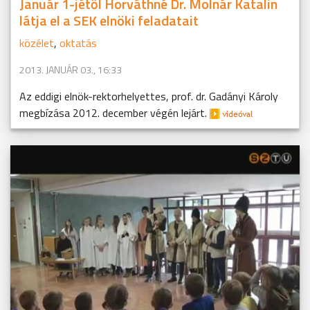
Január 1-jétől Horváthné Dr. Molnár Katalin
látja el a SEK elnöki feladatait
közélet
,
oktatás
2013. JANUÁR 03., 16:33
Az eddigi elnök-rektorhelyettes, prof. dr. Gadányi Károly
megbízása 2012. december végén lejárt.