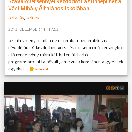
Szavalóversennyel kezdődött az ünnepi hét a
Váci Mihály Általános Iskolában
oktatás
,
színes
2012. DECEMBER 11., 17:52
Az intézmény minden év decemberében emlékezik
névadójára. A kezdetben vers- és mesemondó versenyből
álló rendezvény mára két héten át tartó
programsorozattá bővült, amelynek keretében a gyerekek
egyebek ...