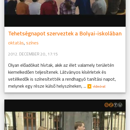
Tehetségnapot szerveztek a Bolyai-iskolában
oktatás
,
színes
2012. DECEMBER 20., 17:15
Olyan előadókat hívtak, akik az élet valamely területén
kiemelkedően teljesítenek. Látványos kísérletek és
vetélkedők is színesítették a rendhagyó tanítási napot,
melynek egy része külső helyszíneken, ...