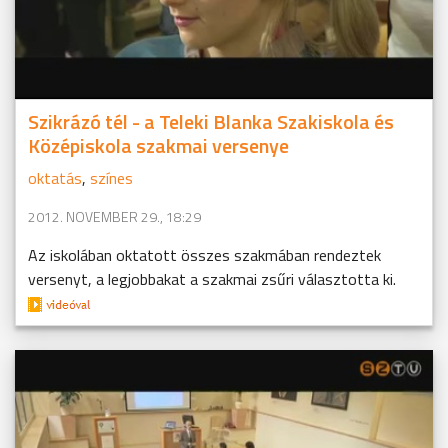
Szikrázó tél - a Teleki Blanka Szakiskola és
Középiskola szakmai versenye
oktatás
,
színes
2012. NOVEMBER 29., 18:29
Az iskolában oktatott összes szakmában rendeztek
versenyt, a legjobbakat a szakmai zsűri választotta ki.