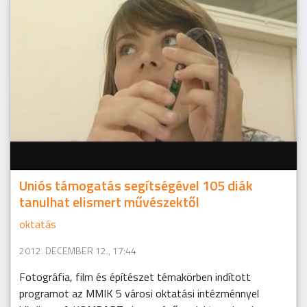
Uniós támogatás segítségével 105 diák
tanulhat elismert művészektől
oktatás
2012. DECEMBER 12., 17:44
Fotográfia, film és építészet témakörben indított
programot az MMIK 5 városi oktatási intézménnyel