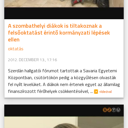
A szombathelyi diákok is tiltakoznak a
felsőoktatást érintő kormányzati lépések
ellen
oktatás
2012. DECEMBER 13., 17:16
Szerdán hallgatói fórumot tartottak a Savaria Egyetemi
Központban, csütörtökön pedig a közgyűlésen olvasták
fel nyílt levelüket. A diákok nem értenek egyet az államilag
finanszírozott férőhelyek csökkentésével, ...