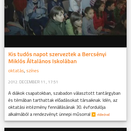
Kis tudós napot szerveztek a Bercsényi
Miklós Általános Iskolában
oktatás
,
színes
2012. DECEMBER 11., 17:51
A diákok csapatokban, szabadon választott tantárgyban
és témában tarthattak előadásokat társaiknak. Idén, az
oktatási intézmény fennállásának 30. évfordulója
alkalmából a rendezvényt ünnepi műsorral