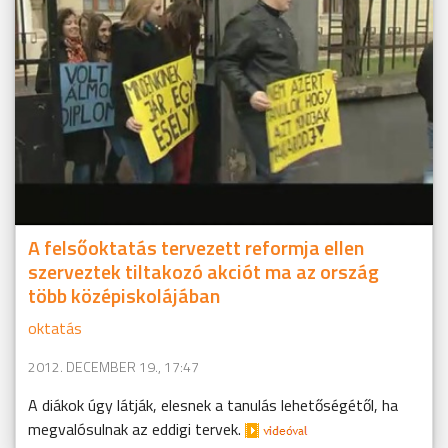
A felsőoktatás tervezett reformja ellen
szerveztek tiltakozó akciót ma az ország
több középiskolájában
oktatás
2012. DECEMBER 19., 17:47
A diákok úgy látják, elesnek a tanulás lehetőségétől, ha
megvalósulnak az eddigi tervek.