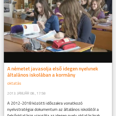
A németet javasolja első idegen nyelvnek
általános iskolában a kormány
oktatás
2013. JANUÁR 08., 17:58
A 2012-2018 közötti időszakra vonatkozó
nyelvstratégiai dokumentum az általános iskolától a
felsőoktatásig vizsgálja az idegen nyelv oktatásának