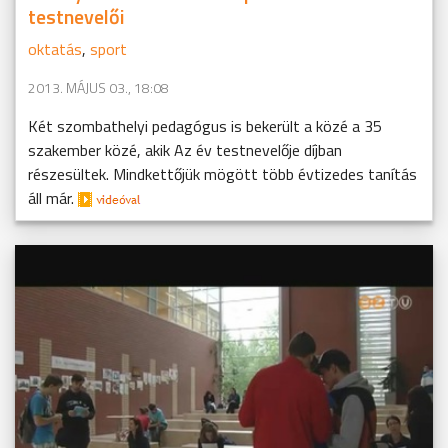
testnevelői
oktatás
,
sport
2013. MÁJUS 03., 18:08
Két szombathelyi pedagógus is bekerült a közé a 35
szakember közé, akik Az év testnevelője díjban
részesültek. Mindkettőjük mögött több évtizedes tanítás
áll már.