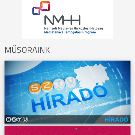
MŰSORAINK