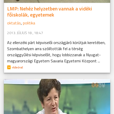
LMP: Nehéz helyzetben vannak a vidéki
főiskolák, egyetemek
oktatás
,
politika
2013. JÚLIUS 18., 18:47
Az ellenzéki párt képviselői országjáró körútjuk keretében,
Szombathelyen arra szólították fel a térség
országgyűlési képviselőit, hogy lobbizzanak a Nyugat-
magyarországi Egyetem Savaria Egyetemi Központ ...