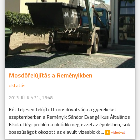
Mosdófelújítás a Reményikben
oktatás
2013. JÚLIUS 31., 16:48
Két teljesen felújított mosdóval várja a gyerekeket
szeptemberben a Reményik Sándor Evangélikus Általános
Iskola. Régi probléma oldódik meg ezzel az épületben, sok
bosszúságot okozott az elavult vizesblokk ...