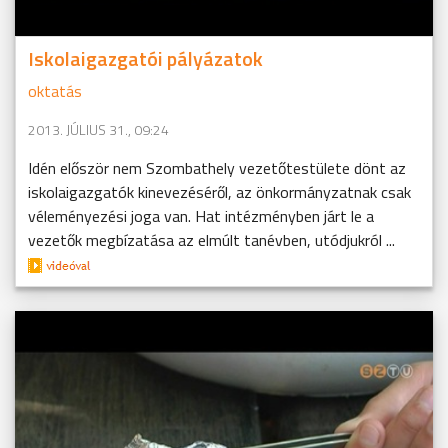
Iskolaigazgatói pályázatok
oktatás
2013. JÚLIUS 31., 09:24
Idén először nem Szombathely vezetőtestülete dönt az
iskolaigazgatók kinevezéséről, az önkormányzatnak csak
véleményezési joga van. Hat intézményben járt le a
vezetők megbízatása az elmúlt tanévben, utódjukról ...