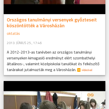
Országos tanulmányi versenyek győzteseit
köszöntötték a Városházán
oktatás
2013. JÚNIUS 25., 17:46
A 2012-2013-as tanévben az országos tanulmányi
versenyeken kimagasló eredményt elért szombathelyi
általános-, valamint középiskolai tanulókat és felkészítő
tanáraikat jutalmazták meg a Városházán.