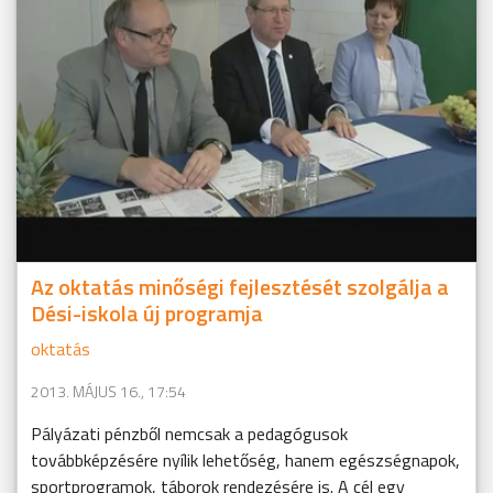
Az oktatás minőségi fejlesztését szolgálja a
Dési-iskola új programja
oktatás
2013. MÁJUS 16., 17:54
Pályázati pénzből nemcsak a pedagógusok
továbbképzésére nyílik lehetőség, hanem egészségnapok,
sportprogramok, táborok rendezésére is. A cél egy