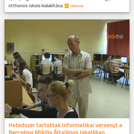
otthonos iskola kialakítása.
Hetedszer tartottak Informatikai versenyt a
Bercsényi Miklós Általános Iskolában