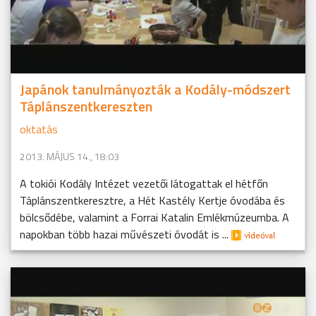
Japánok tanulmányozták a Kodály-módszert
Táplánszentkereszten
oktatás
2013. MÁJUS 14., 18:03
A tokiói Kodály Intézet vezetői látogattak el hétfőn
Táplánszentkeresztre, a Hét Kastély Kertje óvodába és
bölcsődébe, valamint a Forrai Katalin Emlékmúzeumba. A
napokban több hazai művészeti óvodát is ...