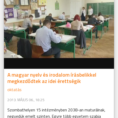
A magyar nyelv és irodalom írásbelikkel
megkezdődtek az idei érettségik
oktatás
2013. MÁJUS 06., 18:25
Szombathelyen 15 intézményben 2038-an maturálnak,
negyedük emelt szinten. Egyre több egyetem szabja