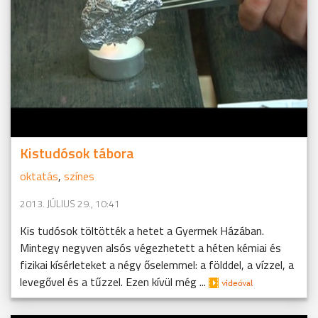
Kistudósok tábora
oktatás
,
színes
2013. JÚLIUS 29., 10:41
Kis tudósok töltötték a hetet a Gyermek Házában.
Mintegy negyven alsós végezhetett a héten kémiai és
fizikai kísérleteket a négy őselemmel: a földdel, a vízzel, a
levegővel és a tűzzel. Ezen kívül még ...