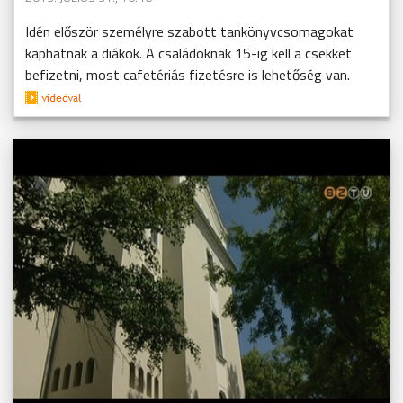
Idén először személyre szabott tankönyvcsomagokat
kaphatnak a diákok. A családoknak 15-ig kell a csekket
befizetni, most cafetériás fizetésre is lehetőség van.