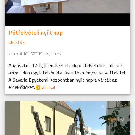
Pótfelvételi nyílt nap
oktatás
2013. AUGUSZTUS 02., 10:07
Augusztus 12-ig jelentkezhetnek pótfelvételire a diákok,
akiket idén egyik felsőoktatási intézménybe se vettek fel.
A Savaria Egyetemi Központban nyílt napra várták az
érdeklődőket.