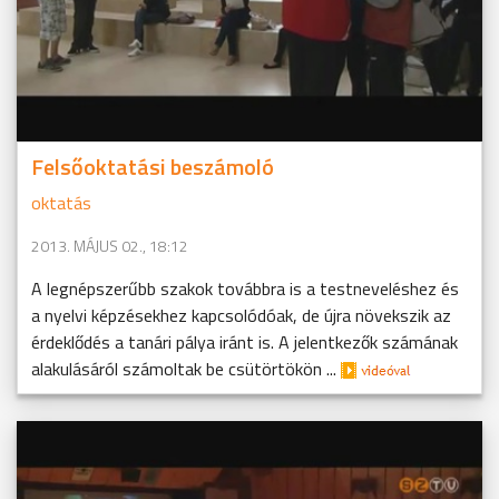
Felsőoktatási beszámoló
oktatás
2013. MÁJUS 02., 18:12
A legnépszerűbb szakok továbbra is a testneveléshez és
a nyelvi képzésekhez kapcsolódóak, de újra növekszik az
érdeklődés a tanári pálya iránt is. A jelentkezők számának
alakulásáról számoltak be csütörtökön ...