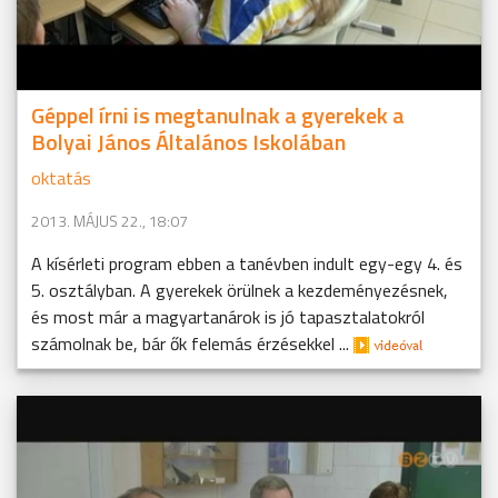
Géppel írni is megtanulnak a gyerekek a
Bolyai János Általános Iskolában
oktatás
2013. MÁJUS 22., 18:07
A kísérleti program ebben a tanévben indult egy-egy 4. és
5. osztályban. A gyerekek örülnek a kezdeményezésnek,
és most már a magyartanárok is jó tapasztalatokról
számolnak be, bár ők felemás érzésekkel ...