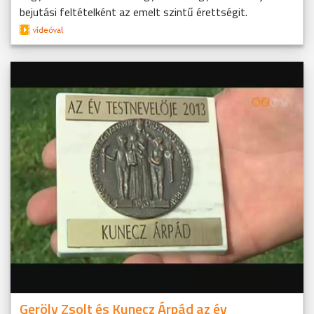
bejutási feltételként az emelt szintű érettségit.
Geröly Zsolt és Kunecz Árpád az év