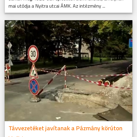
mai utódja a Nyitra utcai ÁMK. Az intézmény ...
Távvezetéket javítanak a Pázmány körúton