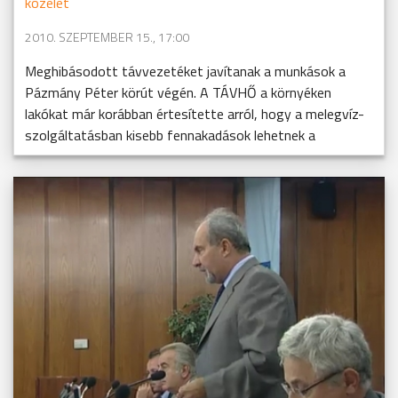
közélet
2010. SZEPTEMBER 15., 17:00
Meghibásodott távvezetéket javítanak a munkások a
Pázmány Péter körút végén. A TÁVHŐ a környéken
lakókat már korábban értesítette arról, hogy a melegvíz-
szolgáltatásban kisebb fennakadások lehetnek a