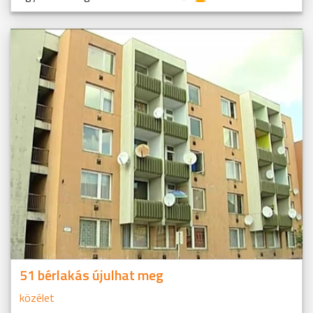
51 bérlakás újulhat meg
közélet