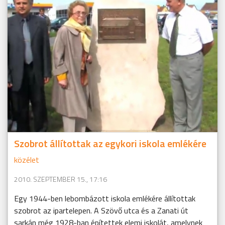
Szobrot állítottak az egykori iskola emlékére
közélet
2010. SZEPTEMBER 15., 17:16
Egy 1944-ben lebombázott iskola emlékére állítottak
szobrot az ipartelepen. A Szövő utca és a Zanati út
sarkán még 1928-ban építettek elemi iskolát, amelynek