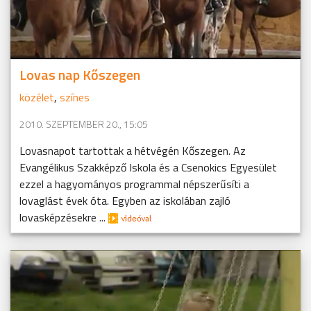
Lovas nap Kőszegen
közélet
,
színes
2010. SZEPTEMBER 20., 15:05
Lovasnapot tartottak a hétvégén Kőszegen. Az
Evangélikus Szakképző Iskola és a Csenokics Egyesület
ezzel a hagyományos programmal népszerűsíti a
lovaglást évek óta. Egyben az iskolában zajló
lovasképzésekre ...