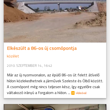
Elkészült a 86-os új csomópontja
közélet
2010. SZEPTEMBER 14., 16:42
Már az új nyomvonalon, az épülő 86-os út felett átívelő
hídon közlekedhetnek a járművek Szeleste és Ölbő között.
A csomópont még nincs teljesen kész, így egyelőre csak
váltakozó irányú a forgalom a hídon. ...