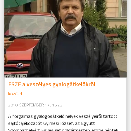
ESZE a veszélyes gyalogátkelőkről
közélet
2010. SZEPTEMBER 17., 16:23
A forgalmas gyalogosátkelő helyek veszélyeiről tartott
sajtótájékozatót Gyimesi József, az Együtt
Szombathelyért Egyesület polgármester-jelöltje péntek