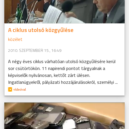
A ciklus utolsó közgyűlése
közélet
2010. SZEPTEMBER 15., 16:49
A négy éves ciklus várhatóan utolsó közgyűlésére kerül
sor csütörtökön. 11 napirendi pontot tárgyalnak a
képviselők nyilvánosan, kettőt zárt ülésen.
Ingatlanügyekről, pályázati hozzájárulásokról, személyi ...