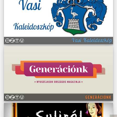
Műsoraink