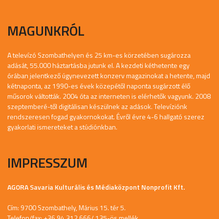
MAGUNKRÓL
A televízó Szombathelyen és 25 km-es körzetében sugározza
adását, 55.000 háztartásba jutunk el. A kezdeti kéthetente egy
órában jelentkező úgynevezett konzerv magazinokat a hetente, majd
kétnaponta, az 1990-es évek közepétől naponta sugárzott élő
műsorok váltották. 2004 óta az interneten is elérhetők vagyunk. 2008
szeptemberé-től digitálisan készülnek az adások. Televíziónk
rendszeresen fogad gyakornokokat. Évről évre 4-6 hallgató szerez
gyakorlati ismereteket a stúdiónkban.
IMPRESSZUM
AGORA Savaria Kulturális és Médiaközpont Nonprofit Kft.
Cím: 9700 Szombathely, Márius 15. tér 5.
Telefon/fax: +36 94 312 666/ 135-ös mellék