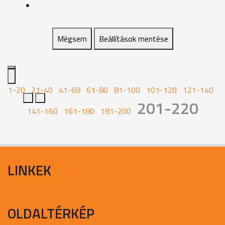
Mégsem
Beállítások mentése
1-20
21-40
41-60
61-80
81-100
101-120
121-140
201-220
141-160
161-180
181-200
LINKEK
OLDALTÉRKÉP