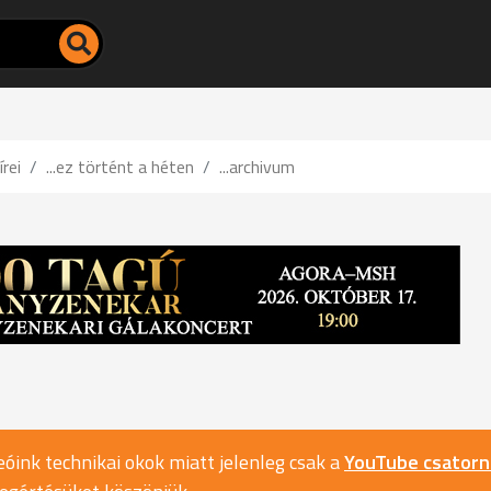
írei
...ez történt a héten
...archivum
óink technikai okok miatt jelenleg csak a
YouTube csator