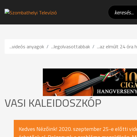
...videós anyagok
...legolvasottabbak
...az elmúlt 24 óra h
VASI KALEIDOSZKÓP
Kedves Nézőink! 2020. szeptember 25-e előtti vide