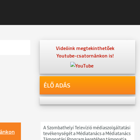
Videóink megtekinthetőek
Youtube-csatornánkon is!
ÉLŐ ADÁS
nánkon