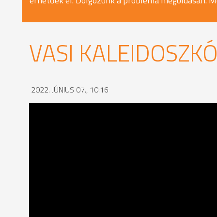
érhetőek el. Dolgozunk a probléma megoldásán. M
VASI KALEIDOSZKÓP
2022. JÚNIUS 07., 10:16