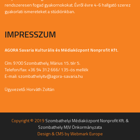
rendszeresen fogad gyakornokokat. Évről évre 4-6 hallgató szerez
gyakorlati ismereteket a stúdiónkban.
IMPRESSZUM
AGORA Savaria Kulturális és Médiaközpont Nonprofit Kft.
Cím: 9700 Szombathely, Márius 15. tér 5.
Telefon/fax: +36 94 312 666/ 135-ös mellék
E-mail:
szombathelyitv@agora-savaria.hu
Ügyvezető: Horváth Zoltán
Copyright © 2019
Szombathelyi Médiaközpont Nonprofit Kft. &
Szombathely MJV Önkormányzata
Design & CMS by
Webmark Europe