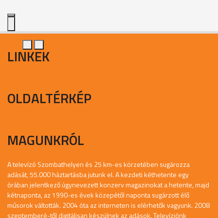
LINKEK
OLDALTÉRKÉP
MAGUNKRÓL
A televízó Szombathelyen és 25 km-es körzetében sugározza
adását, 55.000 háztartásba jutunk el. A kezdeti kéthetente egy
órában jelentkező úgynevezett konzerv magazinokat a hetente, majd
kétnaponta, az 1990-es évek közepétől naponta sugárzott élő
műsorok váltották. 2004 óta az interneten is elérhetők vagyunk. 2008
szeptemberé-től digitálisan készülnek az adások. Televíziónk