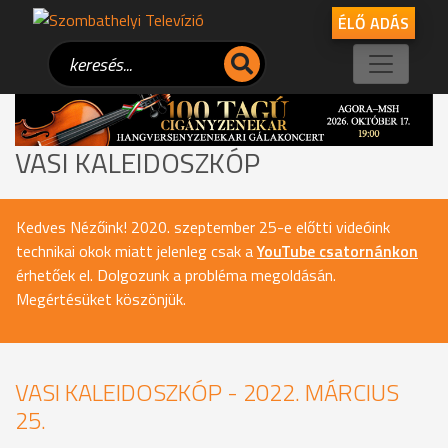
ÉLŐ ADÁS
VASI KALEIDOSZKÓP
Kedves Nézőink! 2020. szeptember 25-e előtti videóink
technikai okok miatt jelenleg csak a
YouTube csatornánkon
érhetőek el. Dolgozunk a probléma megoldásán.
Megértésüket köszönjük.
VASI KALEIDOSZKÓP - 2022. MÁRCIUS
25.