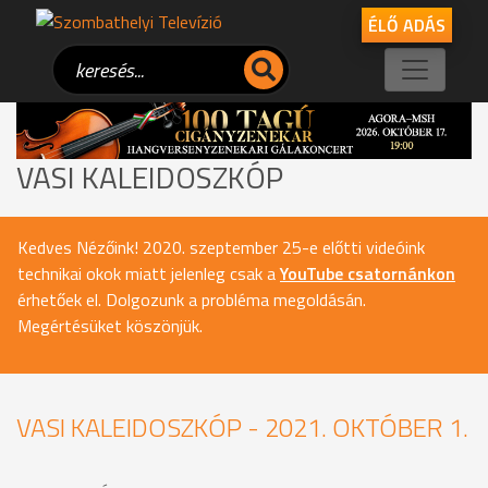
ÉLŐ ADÁS
VASI KALEIDOSZKÓP
Kedves Nézőink! 2020. szeptember 25-e előtti videóink
technikai okok miatt jelenleg csak a
YouTube csatornánkon
érhetőek el. Dolgozunk a probléma megoldásán.
Megértésüket köszönjük.
VASI KALEIDOSZKÓP - 2021. OKTÓBER 1.