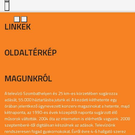
LINKEK
OLDALTÉRKÉP
MAGUNKRÓL
A televízó Szombathelyen és 25 km-es körzetében sugározza
adását, 55.000 háztartásba jutunk el. A kezdeti kéthetente egy
órában jelentkező úgynevezett konzerv magazinokat a hetente, majd
kétnaponta, az 1990-es évek közepétől naponta sugárzott élő
műsorok váltották. 2004 óta az interneten is elérhetők vagyunk. 2008
szeptemberé-től digitálisan készülnek az adások. Televíziónk
rendszeresen fogad gyakornokokat. Évről évre 4-6 hallgató szerez