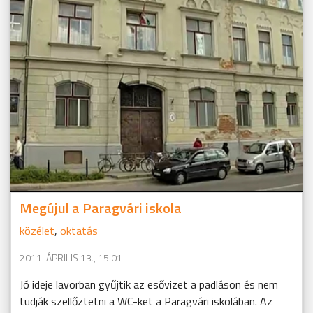
Megújul a Paragvári iskola
közélet
,
oktatás
2011. ÁPRILIS 13., 15:01
Jó ideje lavorban gyűjtik az esővizet a padláson és nem
tudják szellőztetni a WC-ket a Paragvári iskolában. Az