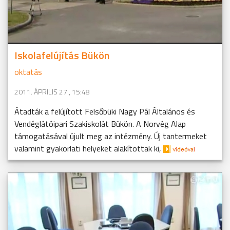
Iskolafelújítás Bükön
oktatás
2011. ÁPRILIS 27., 15:48
Átadták a felújított Felsőbüki Nagy Pál Általános és
Vendéglátóipari Szakiskolát Bükön. A Norvég Alap
támogatásával újult meg az intézmény. Új tantermeket
valamint gyakorlati helyeket alakítottak ki,