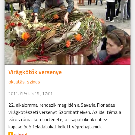
Virágkötők versenye
oktatás
,
színes
2011. ÁPRILIS 15., 17:01
22. alkalommal rendezik meg idén a Savaria Floriadae
virágkötészeti versenyt Szombathelyen. Az idei téma a
város római kori története, a csapatoknak ehhez
kapcsolódó feladatokat kellett végrehajtaniuk. ...