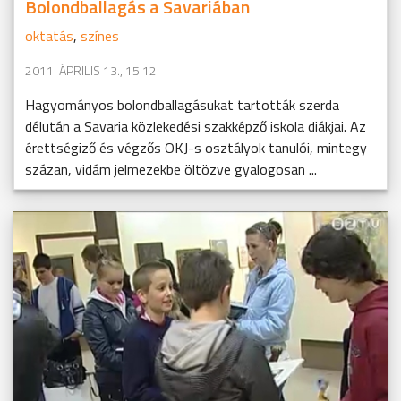
Bolondballagás a Savariában
oktatás
,
színes
2011. ÁPRILIS 13., 15:12
Hagyományos bolondballagásukat tartották szerda
délután a Savaria közlekedési szakképző iskola diákjai. Az
érettségiző és végzős OKJ-s osztályok tanulói, mintegy
százan, vidám jelmezekbe öltözve gyalogosan ...