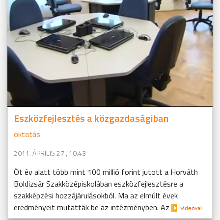
Eszközfejlesztés a közgazdaságiban
oktatás
2011. ÁPRILIS 27., 10:43
Öt év alatt több mint 100 millió forint jutott a Horváth
Boldizsár Szakközépiskolában eszközfejlesztésre a
szakképzési hozzájárulásokból. Ma az elmúlt évek
eredményeit mutatták be az intézményben. Az