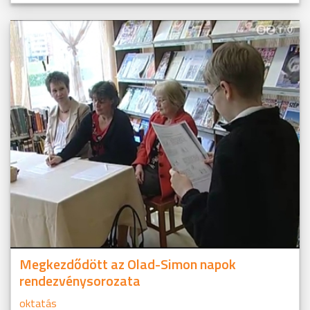
Megkezdődött az Olad-Simon napok
rendezvénysorozata
oktatás