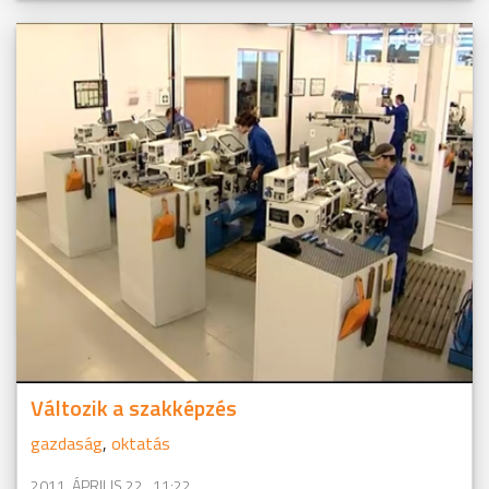
Változik a szakképzés
gazdaság
,
oktatás
2011. ÁPRILIS 22., 11:22