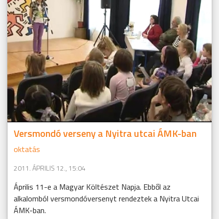
Versmondó verseny a Nyitra utcai ÁMK-ban
oktatás
2011. ÁPRILIS 12., 15:04
Április 11-e a Magyar Költészet Napja. Ebből az
alkalomból versmondóversenyt rendeztek a Nyitra Utcai
ÁMK-ban.