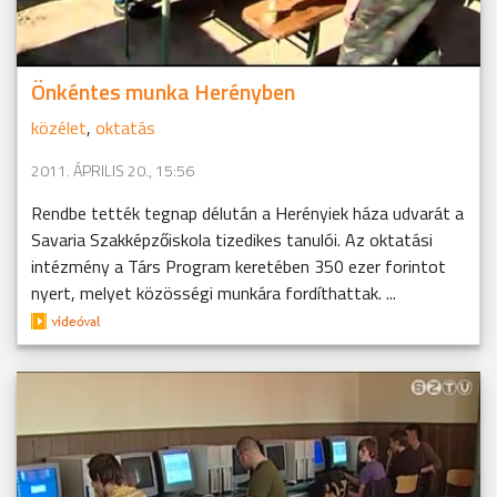
Önkéntes munka Herényben
közélet
,
oktatás
2011. ÁPRILIS 20., 15:56
Rendbe tették tegnap délután a Herényiek háza udvarát a
Savaria Szakképzőiskola tizedikes tanulói. Az oktatási
intézmény a Társ Program keretében 350 ezer forintot
nyert, melyet közösségi munkára fordíthattak. ...