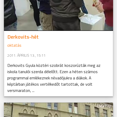
Derkovits-hét
oktatás
2011. ÁPRILIS 13., 15:11
Derkovits Gyula köztéri szobrát koszorúzták meg az
iskola tanulói szerda délelőtt. Ezen a héten számos
programmal emlékeznek névadójukra a diákok. A
képtárban játékos vertélkedőt tartottak, de volt
versmaraton, ...