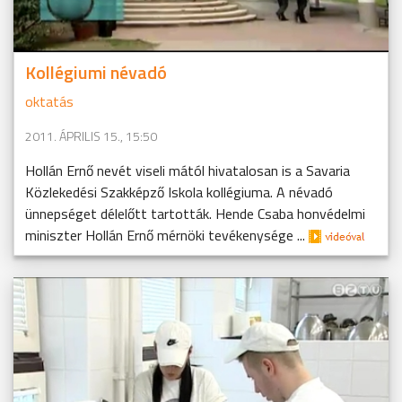
Kollégiumi névadó
oktatás
2011. ÁPRILIS 15., 15:50
Hollán Ernő nevét viseli mától hivatalosan is a Savaria
Közlekedési Szakképző Iskola kollégiuma. A névadó
ünnepséget délelőtt tartották. Hende Csaba honvédelmi
miniszter Hollán Ernő mérnöki tevékenysége ...