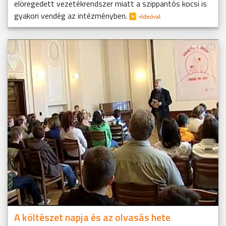
elöregedett vezetékrendszer miatt a szippantós kocsi is
gyakori vendég az intézményben.
A költészet napja és az olvasás hete