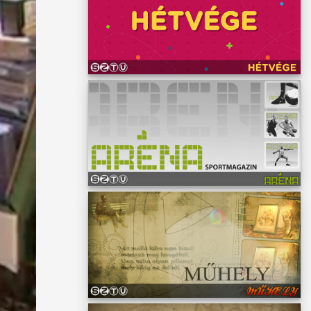
kkel, a
t
l a
re