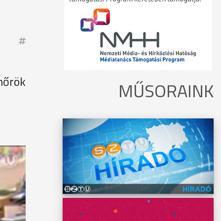
enőrök
MŰSORAINK
ak