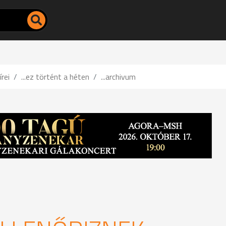
írei
...ez történt a héten
...archivum