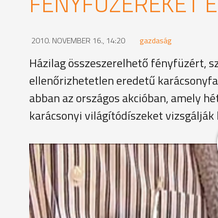
FÉNYFÜZÉREKET 
2010. NOVEMBER 16., 14:20
gazdaság
Házilag összeszerelhető fényfüzért, s
ellenőrizhetetlen eredetű karácsonyfa
abban az országos akcióban, amely hé
karácsonyi világítódíszeket vizsgálják
Az ellenőrzés során nem csak a szemükre hagyatko
használnak, ezekről pillanatok alatt lekérhető, hogy
Kiss András -
vezető főtanácsos, Nemzeti Fogyasztóvé
"Azok a termékek vannak itt, amit Magyarországon
olyanok is, amelyek az unióban kerültek más orszá