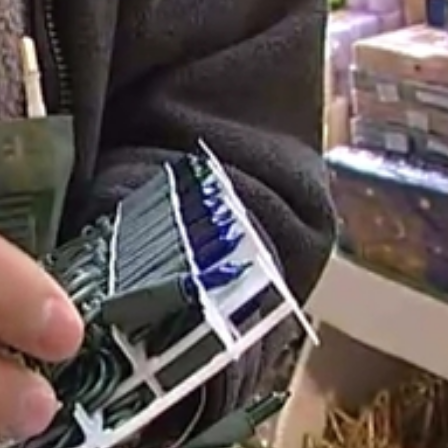
abványosnál vékonyabb, emiatt balesetveszélyes vezetéke
m kerülhetnek a boltokba, amelyek csomagolásán nem lehe
t találni.
s is kell, ez garantálja, hogy biztonságos a termék és a
bb problémák a karácsonyi füzérekkel a megyében. Akirő
szélyes árut kínál, minimum 15 ezer forintos pénzbüntetés
mazókat is felelősségre vonhatják.