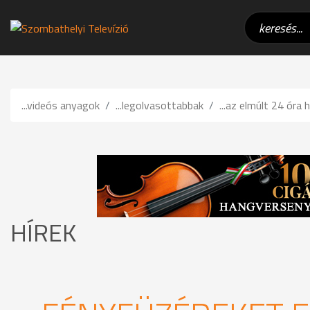
...videós anyagok
...legolvasottabbak
...az elmúlt 24 óra h
HÍREK