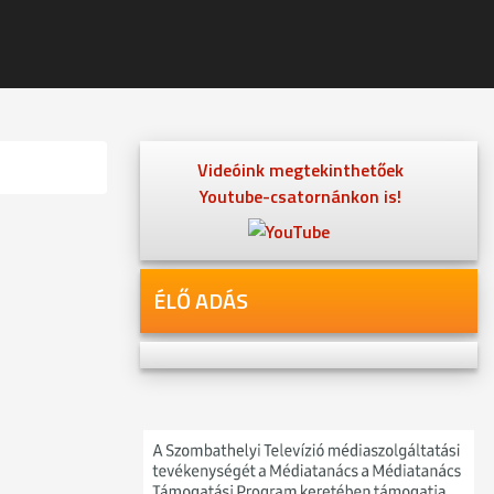
Videóink megtekinthetőek
Youtube-csatornánkon is!
ÉLŐ ADÁS