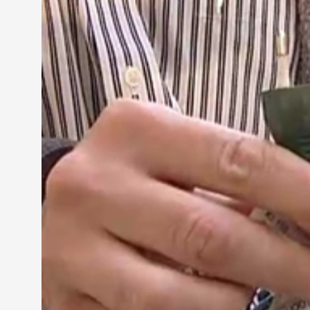
A fogyasztóvédők szerint a legtöbb probléma a sz
nem megfelelő szigeteléssel van. Azok az áruk se
egyértelmű használati utasítást vagy eredetigazolás
Fehérné Horváth Ildikó
- kirendeltségvezető, NFH
"Mindig nézzük meg, van-e magyar felirat. CE jelölé
figyelmeztető feliratok is meglegyenek."
Az elmúlt években a megyében nem voltak komolya
mostani ellőrzésen beizonyosodik, hogy balesetve
számíthat, de az ellenőrök a gyártókat és a forgal
MEGOSZTÁS