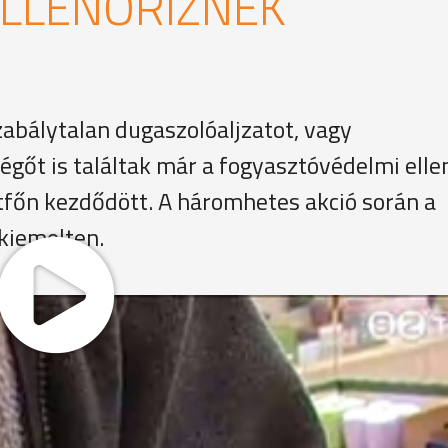
ELLENŐRIZNEK
zabálytalan dugaszolóaljzatot, vagy
égőt is találtak már a fogyasztóvédelmi ell
tfőn kezdődött. A háromhetes akció során a
 kiemelten.
znak a fogyasztóvédők. Kétféle internetes adatbázist
 a polcon látott termék szerepel-e a tiltó listán.
delmi Hatóság Regionális Felügyelősége
 már bevizsgáltak és nem találtak megfelelőnek, de vann
g fogyasztóvédőinek a látókörébe."