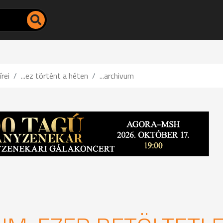
írei
...ez történt a héten
...archivum