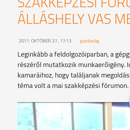
SZAKKÉPZÉSI FÓR
ÁLLÁSHELY VAS M
2011. OKTÓBER 27., 17:13
gazdaság
Leginkább a feldolgozóiparban, a gépgy
részéről mutatkozik munkaerőigény. Id
kamaráihoz, hogy találjanak megoldás
téma volt a mai szakképzési fórumon.
Betanított munkásokra, mérnökökre, elektronikai
a megyében. A hiány pótlásának kulcsa a képzés: m
hiányszakmák felé kell terelni, és a gazdaság igény
fórumon. Az már biztos, hogy négyről három évre c