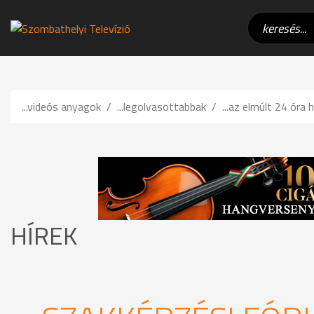
...videós anyagok
...legolvasottabbak
...az elmúlt 24 óra h
HÍREK