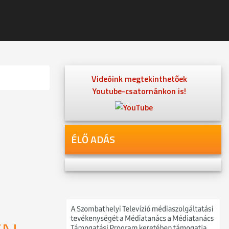
Videóink megtekinthetőek
Youtube-csatornánkon is!
ÉLŐ ADÁS