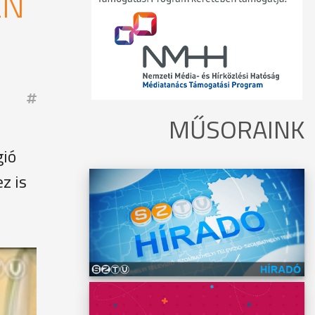
EN
MŰSORAINK
gió
z is
szükség
óra.