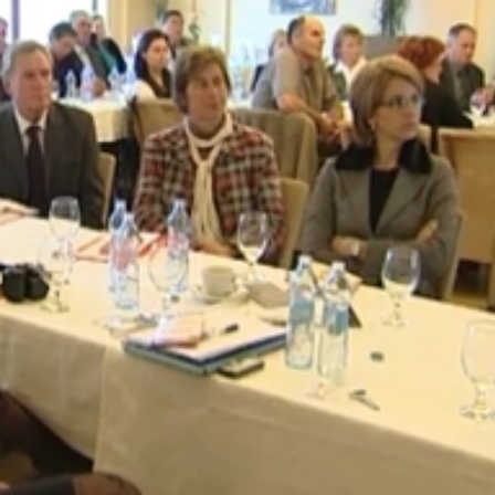
ttság
igénye van, az iskolák részéről nem egyszerű az átállás, 
 van szó, mást kell csinálni mint eddig, rövidebb idő alatt
évente meghatározza azt a tíz hiányszakmát, amit ösztöndíj
 változott a lista, a mezőgazdasági gépszerelő helyére a
yzék összetételét is, hogy a rendszer egyszerűbbé és
mák, amelyeket 1 évnél vagy 300 óránál rövidebb idő alatt 
zok társszakmái szerepelnek a jegyzékben. A cél az, hogy c
an, és valóban képzett szakembereket ad a piacnak.