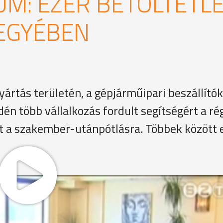
UM: EZER BETÖLTETL
EGYÉBEN
ártás területén, a gépjárműipari beszállítók
én több vállalkozás fordult segítségért a ré
t a szakember-utánpótlásra. Többek között e
 területen dolgozó szakemberekre van most a legnagyobb 
egfelelő pályaorientációs tevékenységgel a diákokat a
eihez alakítani az oktatás rendszerét - hangzott el a mai
sökken a szakképzés időtartama, és több lesz a gyakorlati 