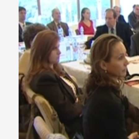
Kovács Vince - társelnök, regionális képzési bizo
"A gyakorlatorientált képzésre a gazdaságnak nagy 
emberi sorsokról van szó, megváltozott tanrendekről
egy képzett szakembert kihozni."
A regionális képzési bizottság az igények alapján 
tesznek vonzóbbá a fiatalok előtt. Idén egy helyen
villanyszerelő került be.
"Az OKJ-nak van egyfajta súlya a munkaerőpiacon."
Folyamatosan változtatják az Országos Képzési Jeg
átláthatóbbá váljon. Kikerültek belőle azok a szak
lehet sajátítani. Jelenleg 400-450 alapszakma és a
olyan képzéseket tartalmazzon, amelyekre igény v