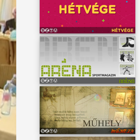
hiszen
 kell
jal
el
sak