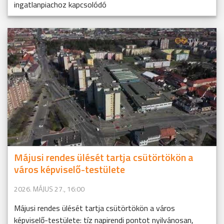
ingatlanpiachoz kapcsolódó
Májusi rendes ülését tartja csütörtökön a
város képviselő-testülete
2026. MÁJUS 27., 16:00
Májusi rendes ülését tartja csütörtökön a város
képviselő-testülete: tíz napirendi pontot nyilvánosan,