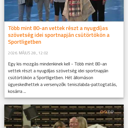
Több mint 80-an vettek részt a nyugdíjas
szövetség idei sportnapján csütörtökön a
Sportligetben
2026. MÁJUS 28., 12:02
Egy kis mozgás mindenkinek kell - Több mint 80-an
vettek részt a nyugdíjas szövetség idei sportnapján
csütörtökön a Sportligetben. Hét állomáson
ügyeskedhettek a versenyzők: teniszlabda-pattogtatás,
kosárra ...