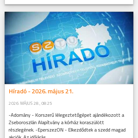
Híradó - 2026. május 21.
2026. MÁJUS 28., 08:25
-Adomány - Korszerű lélegeztetőgépet ajándékozott a
Zseboroszlán Alapítvány a kórház koraszülött
részlegének. -EperszezON - Elkezdődtek a szedd magad
akciók. Az időjárás