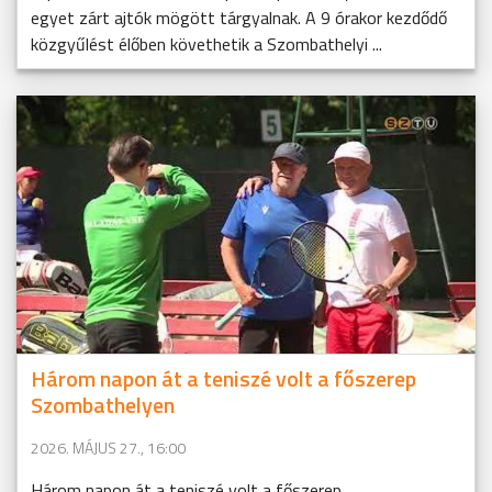
egyet zárt ajtók mögött tárgyalnak. A 9 órakor kezdődő
közgyűlést élőben követhetik a Szombathelyi ...
Három napon át a teniszé volt a főszerep
Szombathelyen
2026. MÁJUS 27., 16:00
Három napon át a teniszé volt a főszerep