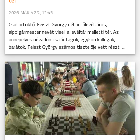
tér
2026. MÁJUS 29., 12:45
Csütörtöktől Feiszt György néhai főlevéltáros,
alpolgármester nevét viseli a levéltár melletti tér. Az
ünnepélyes névadón családtagok, egykori kollégák,
barátok, Feiszt György számos tisztelője vett részt. ...