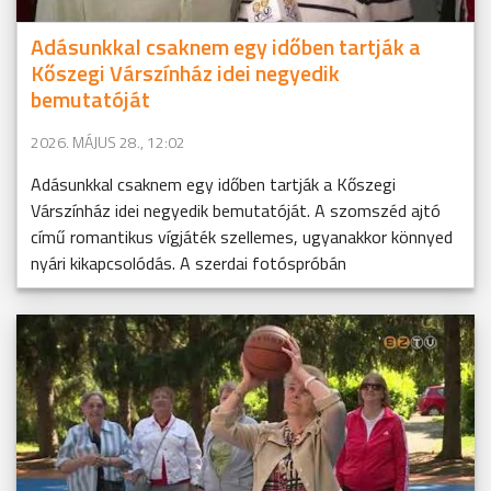
Adásunkkal csaknem egy időben tartják a
Kőszegi Várszínház idei negyedik
bemutatóját
2026. MÁJUS 28., 12:02
Adásunkkal csaknem egy időben tartják a Kőszegi
Várszínház idei negyedik bemutatóját. A szomszéd ajtó
című romantikus vígjáték szellemes, ugyanakkor könnyed
nyári kikapcsolódás. A szerdai fotóspróbán