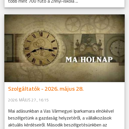
több mint 700 futó a Zrínyi-iskola ...
Szolgáltatók - 2026. május 28.
2026. MÁJUS 27., 16:15
Mai adásunkban a Vas Vármegyei Iparkamara elnökével
beszélgetünk a gazdaság helyzetéről, a vállalkozások
aktuális kérdéseiről. Második beszélgetésünkben az