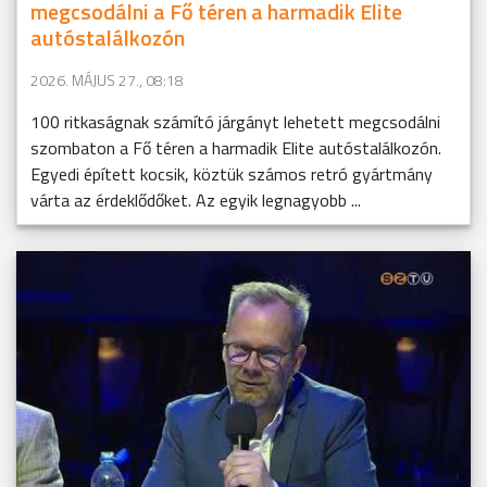
megcsodálni a Fő téren a harmadik Elite
autóstalálkozón
2026. MÁJUS 27., 08:18
100 ritkaságnak számító járgányt lehetett megcsodálni
szombaton a Fő téren a harmadik Elite autóstalálkozón.
Egyedi épített kocsik, köztük számos retró gyártmány
várta az érdeklődőket. Az egyik legnagyobb ...