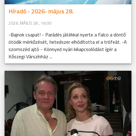
Híradó - 2026- május 28.
2026. MÁJUS 28., 16:00
-Bajnok csapat! - Parádés játékkal nyerte a Falco a döntő
ötödik mérkőzését, hetedszer elhódította el a trófeát. -A
szomszéd ajtó - Könnyed nyári kikapcsolódást ígér a
Kőszegi Várszínház ...