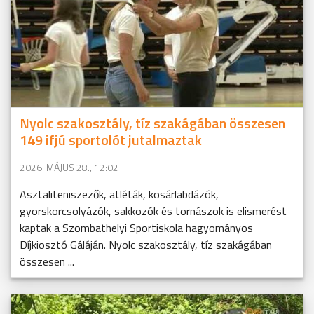
Nyolc szakosztály, tíz szakágában összesen
149 ifjú sportolót jutalmaztak
2026. MÁJUS 28., 12:02
Asztaliteniszezők, atléták, kosárlabdázók,
gyorskorcsolyázók, sakkozók és tornászok is elismerést
kaptak a Szombathelyi Sportiskola hagyományos
Díjkiosztó Gáláján. Nyolc szakosztály, tíz szakágában
összesen ...