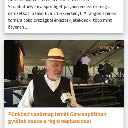
Szombathelyen: a Sportliget pályáin rendezték meg a
nemzetközi Szabó Éva Emlékversenyt. A rangos szenior
tornára több országból érkeztek játékosok, több mint
ötvenen ...
Pünkösd vasárnap ismét Gencsapátiban
gyűltek össze a régió néptáncosai