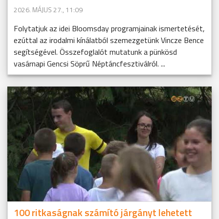
2026. MÁJUS 27., 11:09
Folytatjuk az idei Bloomsday programjainak ismertetését,
ezúttal az irodalmi kínálatból szemezgetünk Vincze Bence
segítségével. Összefoglalót mutatunk a pünkösd
vasárnapi Gencsi Söprű Néptáncfesztiválról. ...
100 ritkaságnak számító járgányt lehetett