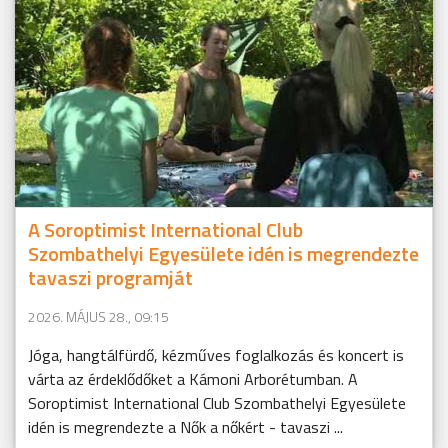
A Soroptimist International Club
Szombathelyi Egyesülete idén is megrendezte
tavaszi programját
2026. MÁJUS 28., 09:15
Jóga, hangtálfürdő, kézműves foglalkozás és koncert is
várta az érdeklődőket a Kámoni Arborétumban. A
Soroptimist International Club Szombathelyi Egyesülete
idén is megrendezte a Nők a nőkért - tavaszi ...