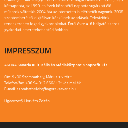
kétnaponta, az 1990-es évek közepétől naponta sugárzott élő
műsorok váltották. 2004 óta az interneten is elérhetők vagyunk. 2008
szeptemberé-től digitálisan készülnek az adások. Televíziónk
rendszeresen fogad gyakornokokat. Évről évre 4-6 hallgató szerez
gyakorlati ismereteket a stúdiónkban.
IMPRESSZUM
AGORA Savaria Kulturális és Médiaközpont Nonprofit Kft.
Cím: 9700 Szombathely, Márius 15. tér 5.
Telefon/fax: +36 94 312 666/ 135-ös mellék
E-mail:
szombathelyitv@agora-savaria.hu
Ügyvezető: Horváth Zoltán