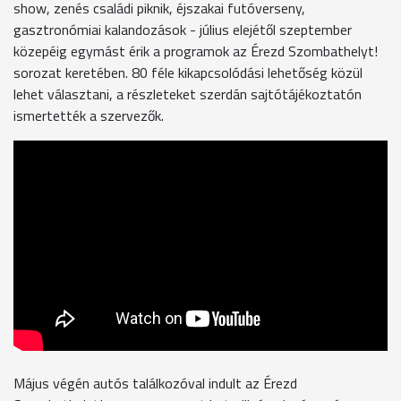
show, zenés családi piknik, éjszakai futóverseny,
gasztronómiai kalandozások - július elejétől szeptember
közepéig egymást érik a programok az Érezd Szombathelyt!
sorozat keretében. 80 féle kikapcsolódási lehetőség közül
lehet választani, a részleteket szerdán sajtótájékoztatón
ismertették a szervezők.
Május végén autós találkozóval indult az Érezd