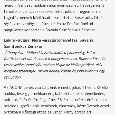
nyáron. A múzeumokban nincs nyári szünet, hétvégenként
tematikus tárlatvezetéseken lehet jobban megismerni a
tagintézmények kiállításait - ismertette Sosztarits Ottó
régész-muzeológus. Július 17-én az Emlékműnél ad
hangulatos koncertet a Savaria Szimfonikus Zenekar.
Lakner-Bognár Nóra -igazgatóhelyettes, Savaria
Szimfonikus Zenekar
"Áthangolva - Időtlen klasszikusoktól a filmzenékig. Ezt a
fantázianevet adtuk ennek a hangversenynek. Balassa Krisztián
vezényletével zenei időutazásra hívjuk az idelátogatókat, akik
megtapasztalhatják, milyen Kodály Zoltán és John Williams egy
színpadon."
Az AGORA zenés családi piknikre invitál július 11-én a KRESZ
parkba, lesz gyermekkoncert, bábszínház, kézműveskedés,
sok-sok játék és élmény. Július 25-én kulturális térré alakul a
belváros, grafikusok, zenészek, táncosok, kézművesek veszik
birtokba a Kőszegi utcát az Urban Party street art