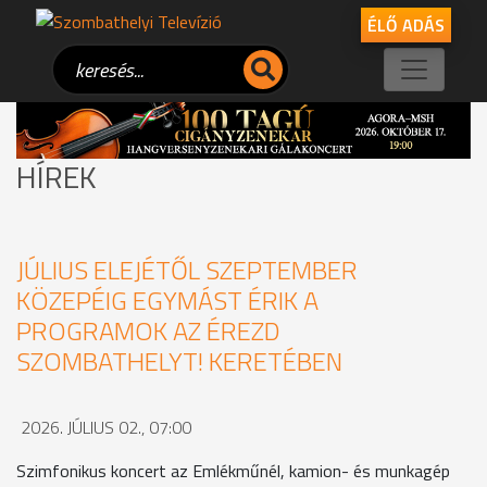
ÉLŐ ADÁS
HÍREK
JÚLIUS ELEJÉTŐL SZEPTEMBER
KÖZEPÉIG EGYMÁST ÉRIK A
PROGRAMOK AZ ÉREZD
SZOMBATHELYT! KERETÉBEN
2026. JÚLIUS 02., 07:00
Szimfonikus koncert az Emlékműnél, kamion- és munkagép