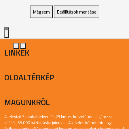
Mégsem
Beállítások mentése
LINKEK
OLDALTÉRKÉP
MAGUNKRÓL
A televízó Szombathelyen és 25 km-es körzetében sugározza
adását, 55.000 háztartásba jutunk el. A kezdeti kéthetente egy
órában jelentkező úgynevezett konzerv magazinokat a hetente, majd