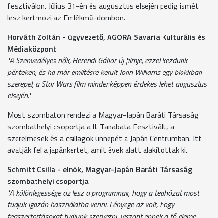
fesztiválon. Július 31-én és augusztus elsején pedig ismét
lesz kertmozi az Emlékmű-dombon.
Horváth Zoltán - ügyvezető, AGORA Savaria Kulturális és
Médiaközpont
"A Szenvedélyes nők, Herendi Gábor új filmje, ezzel kezdünk
pénteken, és ha már említésre került John Williams egy blokkban
szerepel, a Star Wars film mindenképpen érdekes lehet augusztus
elsején."
Most szombaton rendezi a Magyar-Japán Baráti Társaság
szombathelyi csoportja a II. Tanabata Fesztivált, a
szerelmesek és a csillagok ünnepét a Japán Centrumban. Itt
avatják fel a japánkertet, amit évek alatt alakítottak ki.
Schmitt Csilla - elnök, Magyar-Japán Baráti Társaság
szombathelyi csoportja
"A különlegessége az lesz a programnak, hogy a teaházat most
tudjuk igazán használatba venni. Lényege az volt, hogy
teaszertartásokat tudjunk szervezni, viszont ennek a fő eleme,