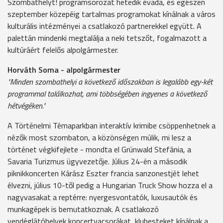
Szombathelyt! programsorozat hetedik évada, és egészen
szeptember közepéig tartalmas programokat kínálnak a város
kulturális intézményei a csatlakozó partnerekkel együtt. A
palettán mindenki megtalálja a neki tetszőt, fogalmazott a
kultúráért felelős alpolgármester.
Horváth Soma - alpolgármester
"Minden szombathelyi a következő időszakban is legalább egy-két
programmal találkozhat, ami többségében ingyenes a következő
hétvégéken."
A Történelmi Témaparkban interaktív krimibe csöppenhetnek a
nézők most szombaton, a közönségen múlik, mi lesz a
történet végkifejlete - mondta el Grünwald Stefánia, a
Savaria Turizmus ügyvezetője. Július 24-én a második
piknikkoncerten Kárász Eszter francia sanzonestjét lehet
élvezni, július 10-től pedig a Hungarian Truck Show hozza el a
nagyvasakat a reptérre: nyergesvontatók, luxusautók és
munkagépek is bemutatkoznak. A csatlakozó
vendéglátóhelyek koncertvacsorákat, klubesteket kínálnak a