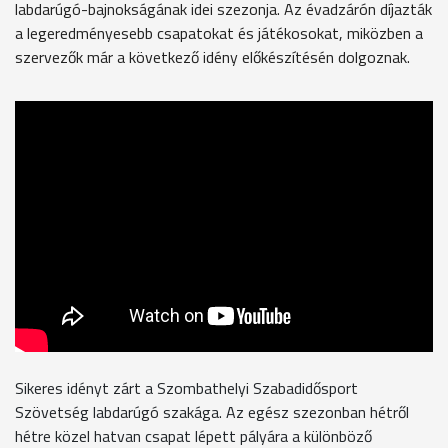
labdarúgó-bajnokságának idei szezonja. Az évadzárón díjazták
a legeredményesebb csapatokat és játékosokat, miközben a
szervezők már a következő idény előkészítésén dolgoznak.
Sikeres idényt zárt a Szombathelyi Szabadidősport
Szövetség labdarúgó szakága. Az egész szezonban hétről
hétre közel hatvan csapat lépett pályára a különböző