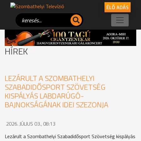
ÉLŐ ADÁS
HÍREK
LEZÁRULT A SZOMBATHELYI
SZABADIDŐSPORT SZÖVETSÉG
KISPÁLYÁS LABDARÚGÓ-
BAJNOKSÁGÁNAK IDEI SZEZONJA
2026. JÚLIUS 03., 08:13
Lezárult a Szombathelyi Szabadidősport Szövetség kispályás