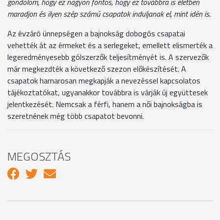
gondolom, hogy ez nagyon fontos, hogy ez továbbra is életben
maradjon és ilyen szép számú csapatok induljanak el, mint idén is.
Az évzáró ünnepségen a bajnokság dobogós csapatai
vehették át az érmeket és a serlegeket, emellett elismerték a
legeredményesebb gólszerzők teljesítményét is. A szervezők
már megkezdték a következő szezon előkészítését. A
csapatok hamarosan megkapják a nevezéssel kapcsolatos
tájékoztatókat, ugyanakkor továbbra is várják új együttesek
jelentkezését. Nemcsak a férfi, hanem a női bajnokságba is
szeretnének még több csapatot bevonni.
MEGOSZTÁS