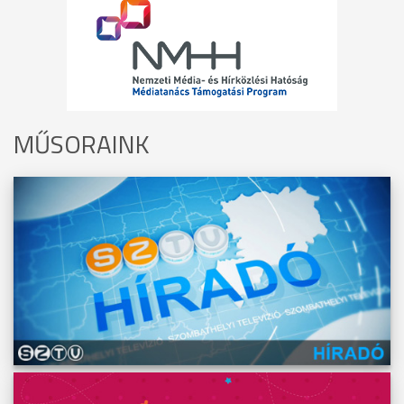
MŰSORAINK