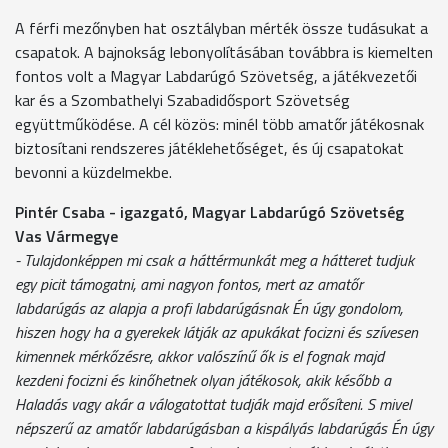
A férfi mezőnyben hat osztályban mérték össze tudásukat a
csapatok. A bajnokság lebonyolításában továbbra is kiemelten
fontos volt a Magyar Labdarúgó Szövetség, a játékvezetői
kar és a Szombathelyi Szabadidősport Szövetség
együttműködése. A cél közös: minél több amatőr játékosnak
biztosítani rendszeres játéklehetőséget, és új csapatokat
bevonni a küzdelmekbe.
Pintér Csaba - igazgató, Magyar Labdarúgó Szövetség
Vas Vármegye
- Tulajdonképpen mi csak a háttérmunkát meg a hátteret tudjuk
egy picit támogatni, ami nagyon fontos, mert az amatőr
labdarúgás az alapja a profi labdarúgásnak Én úgy gondolom,
hiszen hogy ha a gyerekek látják az apukákat focizni és szívesen
kimennek mérkőzésre, akkor valószínű ők is el fognak majd
kezdeni focizni és kinőhetnek olyan játékosok, akik később a
Haladás vagy akár a válogatottat tudják majd erősíteni. S mivel
népszerű az amatőr labdarúgásban a kispályás labdarúgás Én úgy