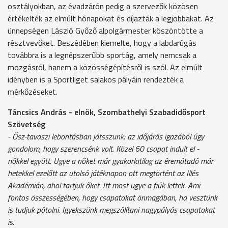
osztályokban, az évadzárón pedig a szervezők közösen
értékelték az elmúlt hónapokat és díjazták a legjobbakat. Az
ünnepségen László Győző alpolgármester köszöntötte a
résztvevőket. Beszédében kiemelte, hogy a labdarúgás
továbbra is a legnépszerűbb sportág, amely nemcsak a
mozgásról, hanem a közösségépítésről is szól. Az elmúlt
idényben is a Sportliget salakos pályáin rendezték a
mérkőzéseket.
Táncsics András - elnök, Szombathelyi Szabadidősport
Szövetség
- Ősz-tavaszi lebontásban játsszunk: az időjárás igazából úgy
gondolom, hogy szerencsénk volt. Közel 60 csapat indult el -
nőkkel együtt. Ugye a nőket már gyakorlatilag az éremátadó már
hetekkel ezelőtt az utolsó játéknapon ott megtörtént az Illés
Akadémián, ahol tartjuk őket. Itt most ugye a fiúk lettek. Ami
fontos összességében, hogy csapatokat önmagában, ha vesztünk
is tudjuk pótolni. Igyekszünk megszólítani nagypályás csapatokat
is.