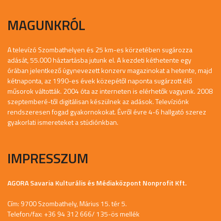
MAGUNKRÓL
A televízó Szombathelyen és 25 km-es körzetében sugározza
adását, 55.000 háztartásba jutunk el. A kezdeti kéthetente egy
órában jelentkező úgynevezett konzerv magazinokat a hetente, majd
kétnaponta, az 1990-es évek közepétől naponta sugárzott élő
műsorok váltották. 2004 óta az interneten is elérhetők vagyunk. 2008
szeptemberé-től digitálisan készülnek az adások. Televíziónk
rendszeresen fogad gyakornokokat. Évről évre 4-6 hallgató szerez
gyakorlati ismereteket a stúdiónkban.
IMPRESSZUM
AGORA Savaria Kulturális és Médiaközpont Nonprofit Kft.
Cím: 9700 Szombathely, Márius 15. tér 5.
Telefon/fax: +36 94 312 666/ 135-ös mellék