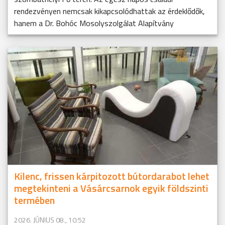
rendezvényen nemcsak kikapcsolódhattak az érdeklődők,
hanem a Dr. Bohóc Mosolyszolgálat Alapítvány
Kilenc, frissen kárpitozott bútordarabot lehet
megtekinteni a Vásárcsarnok egyik földszinti
termében
2026. JÚNIUS 08., 10:52