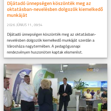
Díjátadó ünnepségen köszönték meg az
oktatásban-nevelésben dolgozók kiemelkedő
munkáját
2026. JÚNIUS 11., 09:54
Díjátadó ünnepségen köszönték meg az oktatásban-
nevelésben dolgozók kiemelkedő munkáját szerdán a
Városháza nagytermében. A pedagógusnapi
rendezvényen huszonöten kaptak elismerést.