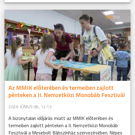
Az MMIK előterében és termeiben zajlott
pénteken a II. Nemzetközi Monobáb Fesztivál
2026. JÚNIUS 08., 12:13
A bizonytalan időjárás miatt az MMIK előterében és
termeiben zajlott pénteken a II. Nemzetközi Monobáb
Fesztivál a Mesebolt Bábszínház szervezésében. Népes