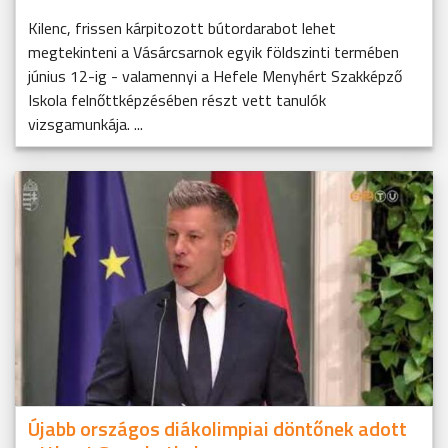
Kilenc, frissen kárpitozott bútordarabot lehet
megtekinteni a Vásárcsarnok egyik földszinti termében
június 12-ig - valamennyi a Hefele Menyhért Szakképző
Iskola felnőttképzésében részt vett tanulók
vizsgamunkája. ...
Újabb országos diákolimpiai döntőnek adott