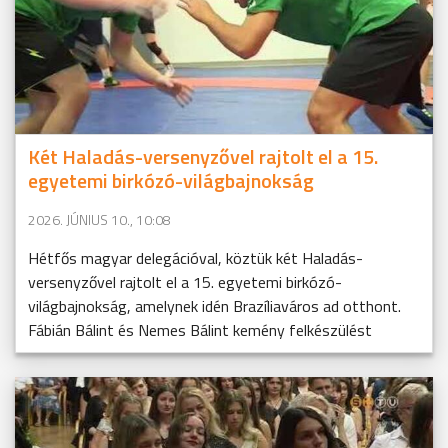
Két Haladás-versenyzővel rajtolt el a 15.
egyetemi birkózó-világbajnokság
2026. JÚNIUS 10., 10:08
Hétfős magyar delegációval, köztük két Haladás-
versenyzővel rajtolt el a 15. egyetemi birkózó-
világbajnokság, amelynek idén Brazíliaváros ad otthont.
Fábián Bálint és Nemes Bálint kemény felkészülést