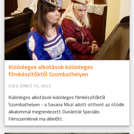
Különleges alkotások különleges
filmkészítőktől Szombathelyen
2026. JÚNIUS 10., 06:22
Különleges alkotások különleges filmkészítőktől
Szombathelyen - a Savaria Mozi adott otthont az ötödik
alkalommal megrendezett Dunántúli Speciális
Filmszemlének ma délelőtt.