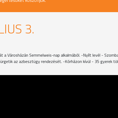
egértésüket köszönjük.
LIUS 3.
át a Városházán Semmelweis-nap alkalmából. -Nyílt levél - Szomba
rgetik az azbesztügy rendezését. -Kórházon kívül - 35 gyerek tö
.