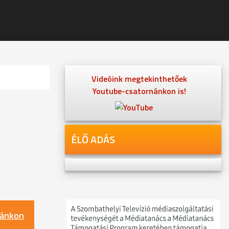
Videóink megtekinthetőek
Youtube-csatornánkon is!
ÉLŐ ADÁS
nánkon