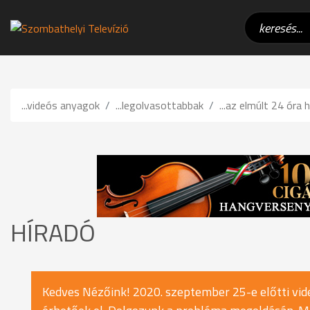
...videós anyagok
...legolvasottabbak
...az elmúlt 24 óra h
HÍRADÓ
Kedves Nézőink! 2020. szeptember 25-e előtti vide