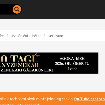
írei
...ez történt a héten
...archivum
óink technikai okok miatt jelenleg csak a
YouTube csator