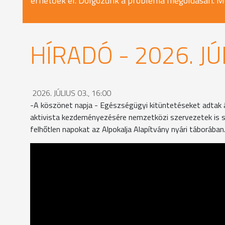
érhetőek el. Dolgozunk a probléma megoldásán. M
HÍRADÓ - 2026. JÚ
2026. JÚLIUS 03., 16:00
-A köszönet napja - Egészségügyi kitüntetéseket adtak 
aktivista kezdeményezésére nemzetközi szervezetek is sü
felhőtlen napokat az Alpokalja Alapítvány nyári táborában