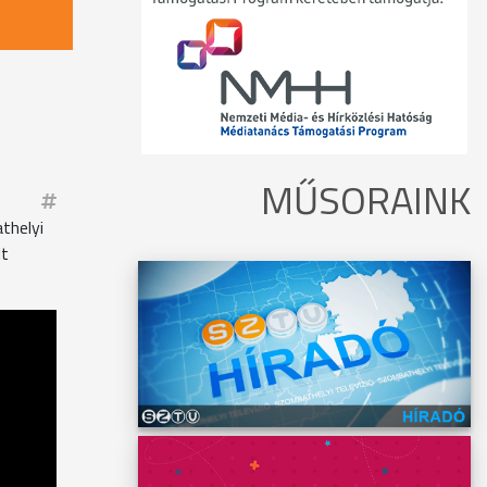
MŰSORAINK
thelyi
lt