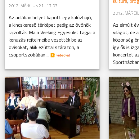
kultúra
,
prog
2012. MÁRCIUS 21., 17:03
2012. MÁRCIU
Az aulában helyet kapott egy kalózhajó,
a kincskereső térképet pedig az óvónők
Az elmúlt é
rajzolták. Ma a Veeking Egyesület tagjai a
világot, de 
kenuzás rejtelmeibe vezették be az
közönség érz
ovisokat, akik ezúttal szárazon, a
így ők is izg
csoportszobában ...
koncertet a
Sportházban.