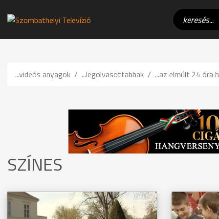
...videós anyagok
...legolvasottabbak
...az elmúlt 24 óra h
SZÍNES