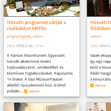
Húsvéti programok várják a
Húsvéti h
családokat hétfőn
Rádióban
programajánló
,
színes
színes
2012. ÁPRILIS 06., 17:14
2012. MÁRCIU
A Kámoni Arborétumért Egyesület
Valaki ellopj
hatodik alkalommal rendez
így egy napp
tojásvadászatot, vetélkedőket és
kerül a húsv
kézműves foglalkozásokat. Kapunyitás
Rádió hangj
14 órakor. A Vasi Múzeumfaluban
a könyvtárb
délelőtt nyuszikeresés lesz, ki lehet
próbálni ...