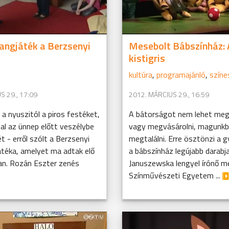
angjáték a Berzsenyi
Mesebolt Bábszínház: 
kistigris
kultúra
,
programajánló
,
színe
S 29., 17:09
2012. MÁRCIUS 29., 16:59
a a nyuszitól a piros festéket,
A bátorságot nem lehet megt
al az ünnep előtt veszélybe
vagy megvásárolni, magunkba
ét - erről szólt a Berzsenyi
megtalálni. Erre ösztönzi a 
átéka, amelyet ma adtak elő
a bábszínház legújabb darabj
an. Rozán Eszter zenés
Januszewska lengyel írónő m
Színművészeti Egyetem ...