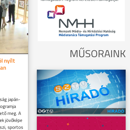
MŰSORAINK
 nyílt
ban
ság japán-
rogramja
hető meg. A
ek jövőképe
szi, sportos