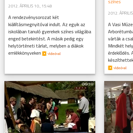
színes
2012. ÁPRILIS 10., 15:48
2012. ÁPRILIS
A rendezvénysorozat két
kiállításmegnyitóval indult. Az egyik az
A Vasi Múze
iskolában tanuló gyerekek színes világába
Arborétumba
enged betekintést. A másik pedig egy
várták a csa
helytörténeti tárlat, melyben a diákok
Mindkét hely
emlékkönyveken
érdeklődés. 
készíthettek