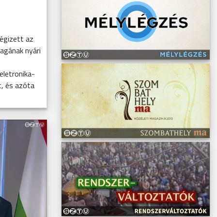
ségizett az
agának nyári
eletronika-
, és azóta