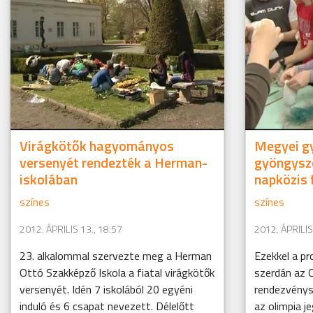
Virágkötők hagyományos
Megyei g
versenyét rendezték a Herman-
gyöngyszö
iskolában
napközis 
színes
színes
2012. ÁPRILIS 13., 18:57
2012. ÁPRILIS
23. alkalommal szervezte meg a Herman
Ezekkel a p
Ottó Szakképző Iskola a fiatal virágkötők
szerdán az 
versenyét. Idén 7 iskolából 20 egyéni
rendezvénys
induló és 6 csapat nevezett. Délelőtt
az olimpia j