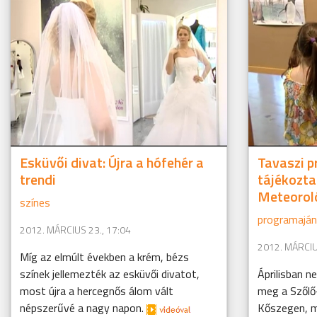
Esküvői divat: Újra a hófehér a
Tavaszi p
trendi
tájékozta
Meteorol
színes
programaján
2012. MÁRCIUS 23., 17:04
2012. MÁRCIU
Míg az elmúlt években a krém, bézs
színek jellemezték az esküvői divatot,
Áprilisban n
most újra a hercegnős álom vált
meg a Szőlő
népszerűvé a nagy napon.
Kőszegen, m