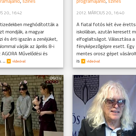
ramajánló
,
színes
programajánló
,
színes
S 20., 16:42
2012. MÁRCIUS 20., 16:40
vtizedekben meghódították a
A fiatal fotós két éve érett
azt mondják, a magyar
iskolában, azután keresett m
i és érti igazán a zenéjüket,
elfoglaltságot. Választása a
alommal várják az április 8-i
fényképezőgépre esett. Egy 
z AGORA Művelődési és
mentes orosz gépet vásárolt
 ...
is