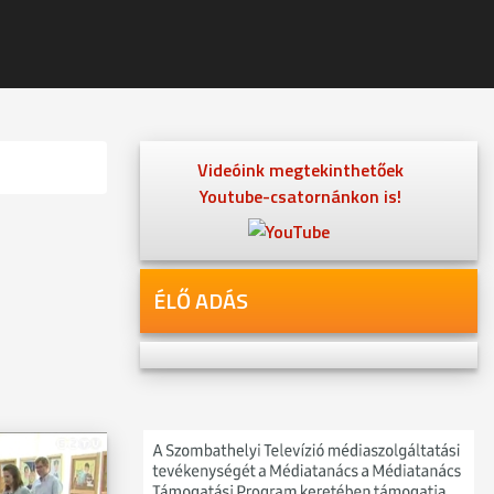
Videóink megtekinthetőek
Youtube-csatornánkon is!
ÉLŐ ADÁS