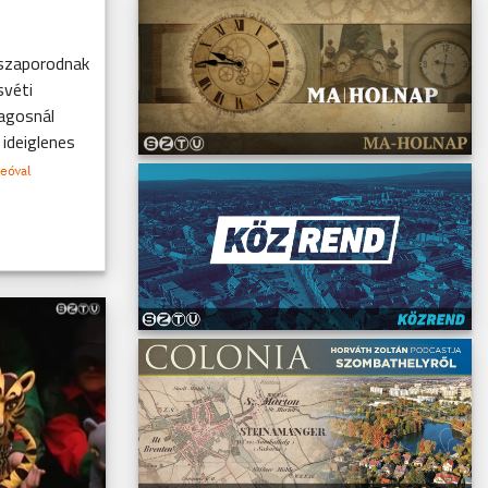
gszaporodnak
svéti
lagosnál
 ideiglenes