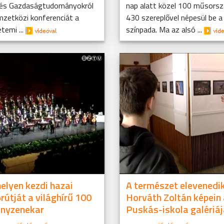
 és Gazdaságtudományokról
nap alatt közel 100 műsors
mzetközi konferenciát a
430 szereplővel népesül be a
temi ...
színpada. Ma az alsó ...
lyen kezdi hazai
A természet elevenedi
rútját a világhírű 100
Horváth Zoltán képein
ányzenekar
Puskás-iskola galériá