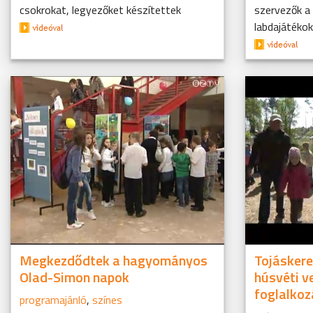
csokrokat, legyezőket készítettek
szervezők a 
labdajátékok,
Megkezdődtek a hagyományos
Tojáskere
Olad-Simon napok
húsvéti v
foglalko
programajánló
,
színes