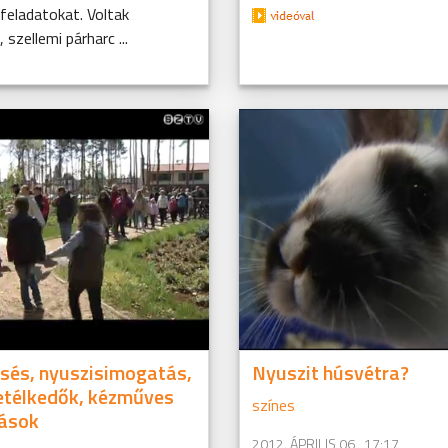
feladatokat. Voltak
 szellemi párharc ...
sés, nyuszisimogatás,
Nyuszit húsvétra?
etélkedők, kézműves
színes
zások
2012. ÁPRILIS 06., 17:17