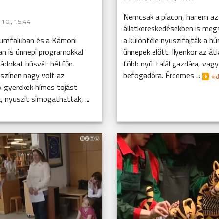
Nemcsak a piacon, hanem az
 10., 15:44
állatkereskedésekben is me
umfaluban és a Kámoni
a különféle nyuszifajták a hú
n is ünnepi programokkal
ünnepek előtt. Ilyenkor az át
ládokat húsvét hétfőn.
több nyúl talál gazdára, vagy
színen nagy volt az
befogadóra. Érdemes ...
A gyerekek hímes tojást
, nyuszit simogathattak, ...