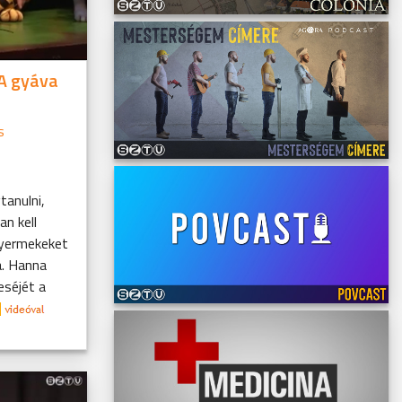
A gyáva
s
anulni,
n kell
gyermekeket
a. Hanna
eséjét a