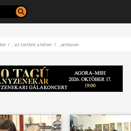
írei
...ez történt a héten
...archivum