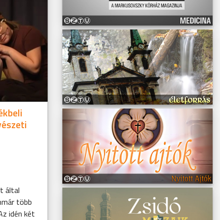
ékbeli
észeti
 által
mmár több
z idén két