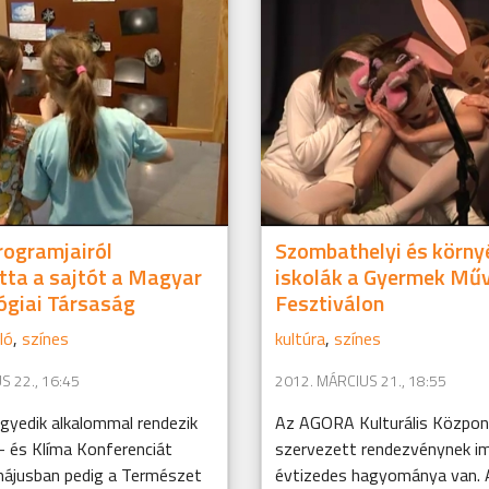
rogramjairól
Szombathelyi és körny
tta a sajtót a Magyar
iskolák a Gyermek Műv
ógiai Társaság
Fesztiválon
ló
,
színes
kultúra
,
színes
S 22., 16:45
2012. MÁRCIUS 21., 18:55
egyedik alkalommal rendezik
Az AGORA Kulturális Központ
- és Klíma Konferenciát
szervezett rendezvénynek i
ájusban pedig a Természet
évtizedes hagyománya van. A