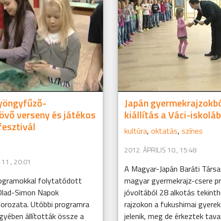
yöngyfűző-
Japán gyermekrajzokból
vő verseny és játékos
kiállítás a Váci-iskolá
fesztivál
kultúra
,
oktatás
,
színes
2012. ÁPRILIS 10., 15:48
 11., 20:01
A Magyar-Japán Baráti Társa
rogramokkal folytatódott
magyar gyermekrajz-csere p
Olad-Simon Napok
jóvoltából 28 alkotás tekint
orozata. Utóbbi programra
rajzokon a fukushimai gyerek
egyében állították össze a
jelenik, meg de érkeztek tava