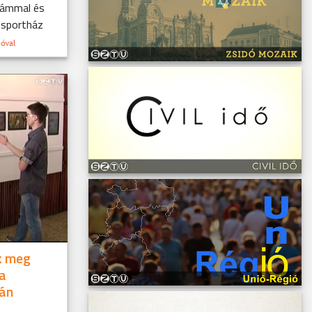
zámmal és
 sportház
k meg
 a
ján