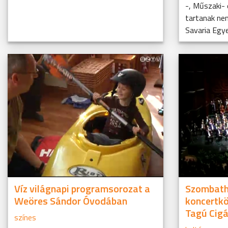
-, Műszaki-
tartanak ne
Savaria Egye
Víz világnapi programsorozat a
Szombathe
Weöres Sándor Óvodában
koncertkö
Tagú Cig
színes