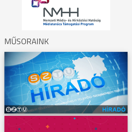
MŰSORAINK