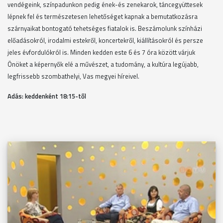
vendégeink, színpadunkon pedig ének-és zenekarok, táncegyüttesek
lépnek fel és természetesen lehetőséget kapnak a bemutatkozásra
szárnyaikat bontogató tehetséges fiatalok is. Beszámolunk színházi
előadásokról, irodalmi estekről, koncertekről, kiállításokról és persze
jeles évfordulókról is. Minden kedden este 6 és 7 óra között várjuk
Önöket a képernyők elé a művészet, a tudomány, a kultúra legújabb,
legfrissebb szombathelyi, Vas megyei híreivel.
Adás: keddenként 18
:15-től