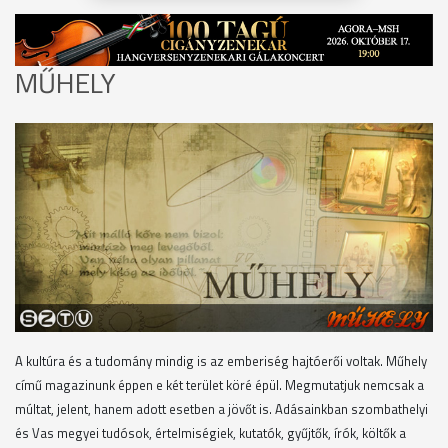
MŰHELY
A kultúra és a tudomány mindig is az emberiség hajtóerői voltak. Műhely
című magazinunk éppen e két terület köré épül. Megmutatjuk nemcsak a
múltat, jelent, hanem adott esetben a jövőt is. Adásainkban szombathelyi
és Vas megyei tudósok, értelmiségiek, kutatók, gyűjtők, írók, költők a