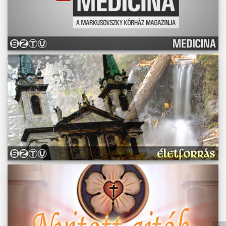
Műsoraink