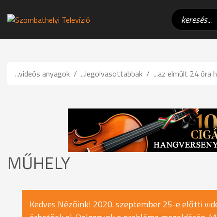
...videós anyagok
...legolvasottabbak
...az elmúlt 24 óra h
MŰHELY
Kedves Nézőink! 2020. szeptember 25-e előtti vide