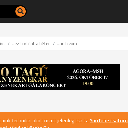
írei
...ez történt a héten
...archivum
óink technikai okok miatt jelenleg csak a
YouTube csator