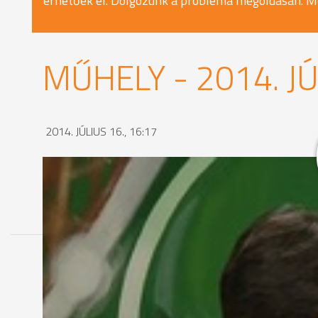
érhetőek el. Dolgozunk a probléma megoldásán. M
MŰHELY - 2014. JÚ
2014. JÚLIUS 16., 16:17
MEGOSZTÁS