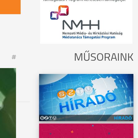
MŰSORAINK