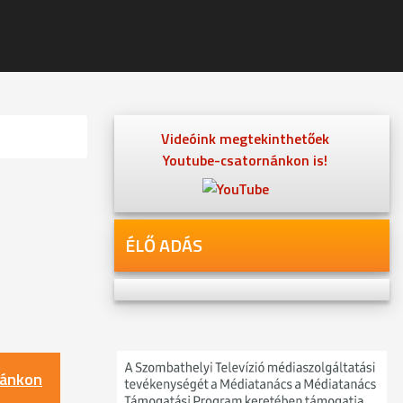
Videóink megtekinthetőek
Youtube-csatornánkon is!
ÉLŐ ADÁS
nánkon