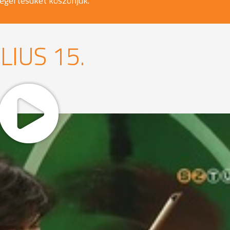
egértésüket köszönjük.
LIUS 15.