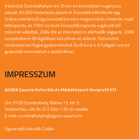
A televízó Szombathelyen és 25 km-es körzetében sugározza
adását, 55.000 háztartásba jutunk el. A kezdeti kéthetente egy
órában jelentkező úgynevezett konzerv magazinokat a hetente, majd
kétnaponta, az 1990-es évek közepétől naponta sugárzott élő
műsorok váltották. 2004 óta az interneten is elérhetők vagyunk. 2008
szeptemberé-től digitálisan készülnek az adások. Televíziónk
rendszeresen fogad gyakornokokat. Évről évre 4-6 hallgató szerez
gyakorlati ismereteket a stúdiónkban.
IMPRESSZUM
AGORA Savaria Kulturális és Médiaközpont Nonprofit Kft.
Cím: 9700 Szombathely, Márius 15. tér 5.
Telefon/fax: +36 94 312 666/ 135-ös mellék
E-mail:
szombathelyitv@agora-savaria.hu
Ügyvezető: Horváth Zoltán