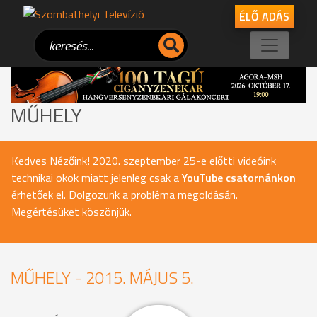
ÉLŐ ADÁS
MŰHELY
Kedves Nézőink! 2020. szeptember 25-e előtti videóink
technikai okok miatt jelenleg csak a
YouTube csatornánkon
érhetőek el. Dolgozunk a probléma megoldásán.
Megértésüket köszönjük.
MŰHELY - 2015. MÁJUS 5.