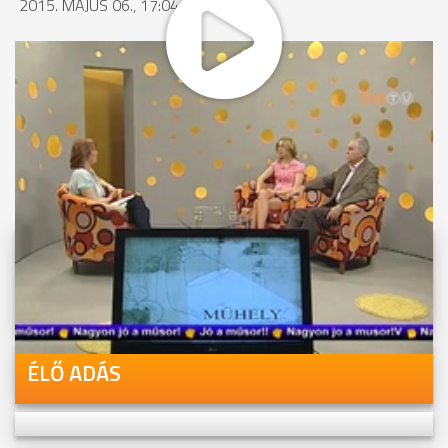
2015. MÁJUS 06., 17:04
MEGOSZTÁS
Videóink megtekinthetőek
Youtube-csatornánkon is!
ÉLŐ ADÁS