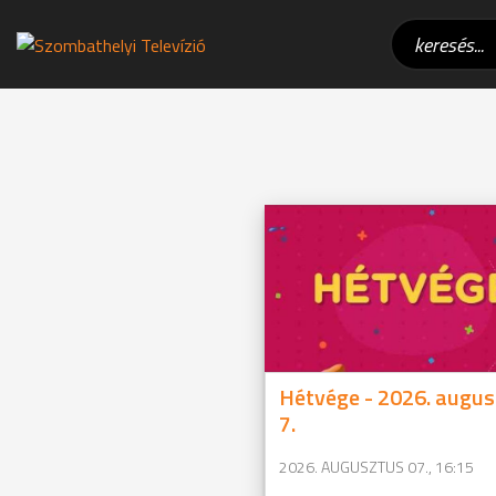
Hétvége - 2026. augus
7.
2026. AUGUSZTUS 07., 16:15