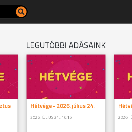
LEGUTÓBBI ADÁSAINK
ztus
Hétvége - 2026. július 24.
Hétvé
2026. JÚLIUS 24., 16:15
2026. J