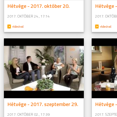
Hétvége - 2017. október 20.
Hétvége -
2017. OKTÓBER 24., 17:14
2017. OKTÓBE
Hétvége - 2017. szeptember 29.
Hétvége -
2017. OKTÓBER 02., 17:39
2017. SZEPTE