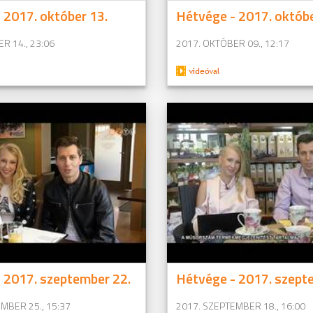
 2017. október 13.
Hétvége - 2017. októbe
R 14., 23:06
2017. OKTÓBER 09., 12:17
 2017. szeptember 22.
Hétvége - 2017. szept
MBER 25., 15:37
2017. SZEPTEMBER 18., 16:00