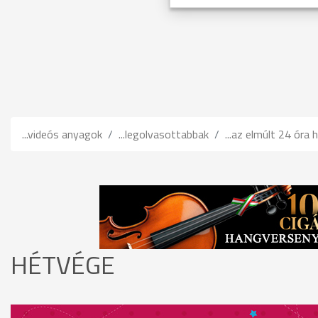
...videós anyagok
...legolvasottabbak
...az elmúlt 24 óra h
HÉTVÉGE