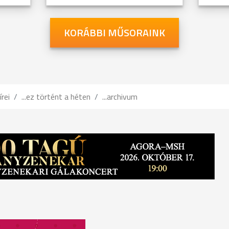
KORÁBBI MŰSORAINK
írei
...ez történt a héten
...archivum