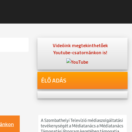
Videóink megtekinthetőek
Youtube-csatornánkon is!
ÉLŐ ADÁS
nánkon