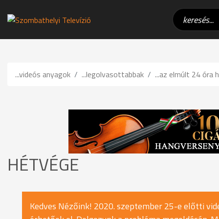
...videós anyagok
...legolvasottabbak
...az elmúlt 24 óra h
HÉTVÉGE
Kedves Nézőink! 2020. szeptember 25-e előtti vide