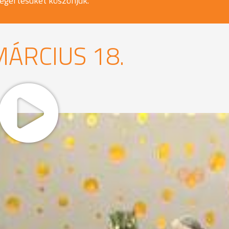
egértésüket köszönjük.
MÁRCIUS 18.