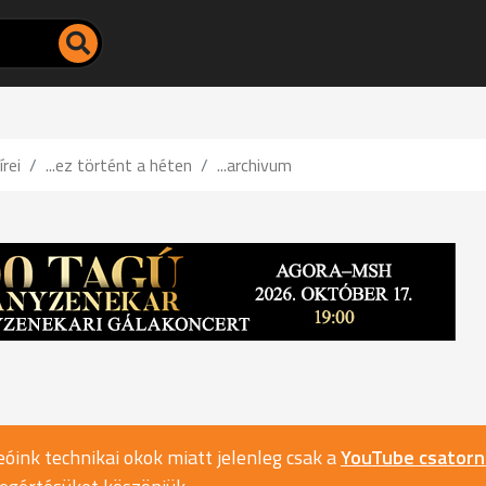
írei
...ez történt a héten
...archivum
óink technikai okok miatt jelenleg csak a
YouTube csator