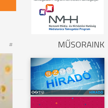
MŰSORAINK