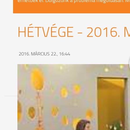
érhetőek el. Dolgozunk a probléma megoldásán. M
HÉTVÉGE - 2016. 
2016. MÁRCIUS 22., 16:44
MEGOSZTÁS