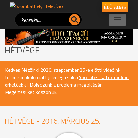
ÉLŐ ADÁS
HÉTVÉGE
Kedves Nézőink! 2020. szeptember 25-e előtti videóink
technikai okok miatt jelenleg csak a
YouTube csatornánkon
érhetőek el. Dolgozunk a probléma megoldásán.
Megértésüket köszönjük.
HÉTVÉGE - 2016. MÁRCIUS 25.