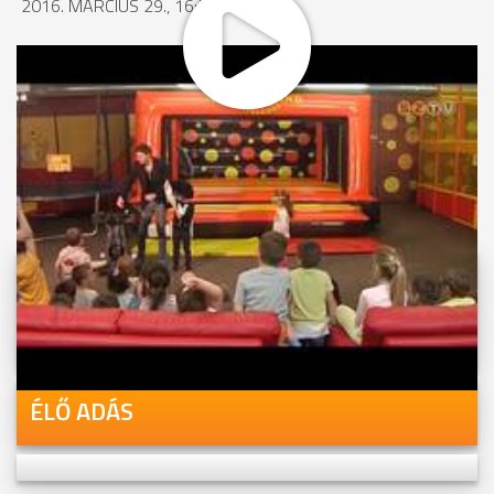
2016. MÁRCIUS 29., 16:33
MEGOSZTÁS
Videóink megtekinthetőek
Youtube-csatornánkon is!
ÉLŐ ADÁS