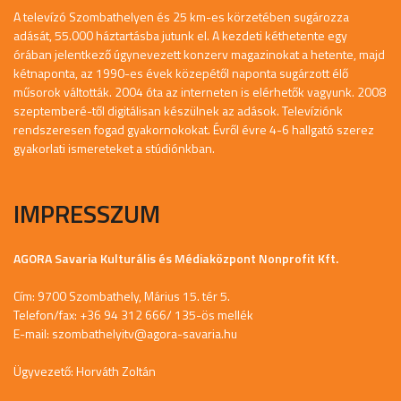
A televízó Szombathelyen és 25 km-es körzetében sugározza
adását, 55.000 háztartásba jutunk el. A kezdeti kéthetente egy
órában jelentkező úgynevezett konzerv magazinokat a hetente, majd
kétnaponta, az 1990-es évek közepétől naponta sugárzott élő
műsorok váltották. 2004 óta az interneten is elérhetők vagyunk. 2008
szeptemberé-től digitálisan készülnek az adások. Televíziónk
rendszeresen fogad gyakornokokat. Évről évre 4-6 hallgató szerez
gyakorlati ismereteket a stúdiónkban.
IMPRESSZUM
AGORA Savaria Kulturális és Médiaközpont Nonprofit Kft.
Cím: 9700 Szombathely, Márius 15. tér 5.
Telefon/fax: +36 94 312 666/ 135-ös mellék
E-mail:
szombathelyitv@agora-savaria.hu
Ügyvezető: Horváth Zoltán