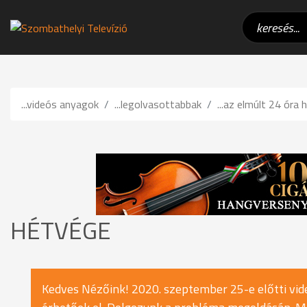
...videós anyagok
...legolvasottabbak
...az elmúlt 24 óra h
HÉTVÉGE
Kedves Nézőink! 2020. szeptember 25-e előtti vide