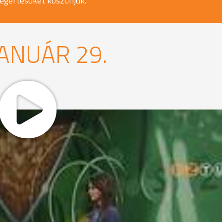
egértésüket köszönjük.
JANUÁR 29.