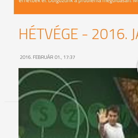
érhetőek el. Dolgozunk a probléma megoldásán. M
HÉTVÉGE - 2016. 
2016. FEBRUÁR 01., 17:37
MEGOSZTÁS