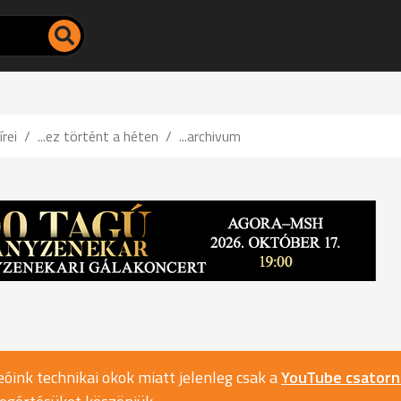
írei
...ez történt a héten
...archivum
óink technikai okok miatt jelenleg csak a
YouTube csator