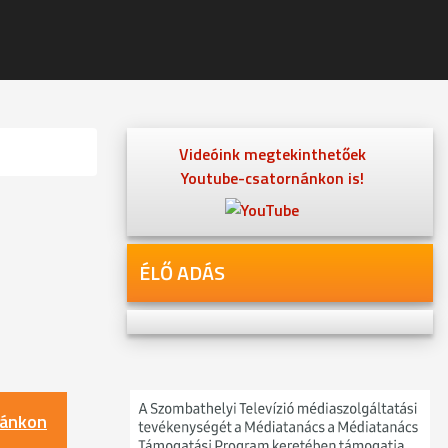
Videóink megtekinthetőek
Youtube-csatornánkon is!
ÉLŐ ADÁS
nánkon