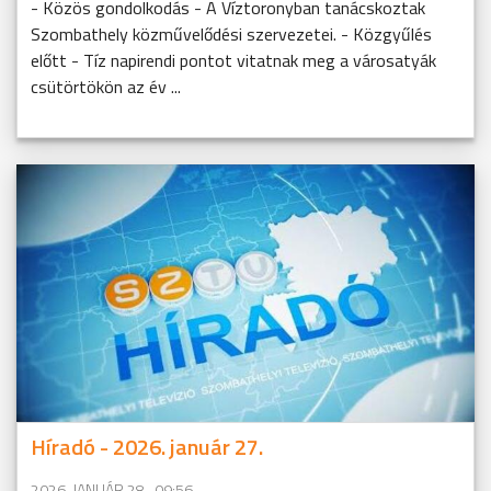
- Közös gondolkodás - A Víztoronyban tanácskoztak
Szombathely közművelődési szervezetei. - Közgyűlés
előtt - Tíz napirendi pontot vitatnak meg a városatyák
csütörtökön az év ...
Híradó - 2026. január 27.
2026. JANUÁR 28., 09:56