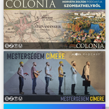
Műsoraink