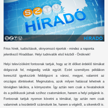
Friss hírek, tudósítások, oknyomozó riportok - mindez a naponta
jelentkező Híradóban. Helyi tudnivalók első kézből - Önöknek!
Helyi televízióként fontosnak tartjuk, hogy az itt élőket érdeklő témákat
dolgozzuk fel, mégpedig velük együtt. Ezért személyes példákon
keresztül igyekszünk feldolgozni a városi, megyei, valamint az
országos döntéseket. Megmutatva, azok milyen hatással lehetnek a
térségben lakókra, a környezetre. Így aztán nem csak a hivatalnokok
és a politikusok jutnak szóhoz csatornánkon, hanem a helyi polgárok is.
Fontosnak tartjuk nyomon követni a témákat, így aztán nem csak
valaminek a kezdetéről számolunk be, hanem a végéről, a sikerekről is.