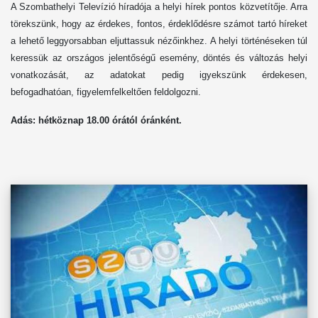
A Szombathelyi Televízió híradója a helyi hírek pontos közvetítője. Arra
törekszünk, hogy az érdekes, fontos, érdeklődésre számot tartó híreket
a lehető leggyorsabban eljuttassuk nézőinkhez. A helyi történéseken túl
keressük az országos jelentőségű esemény, döntés és változás helyi
vonatkozását, az adatokat pedig igyekszünk érdekesen,
befogadhatóan, figyelemfelkeltően feldolgozni.
Adás: hétköznap 1
8
.00 órától óránként.