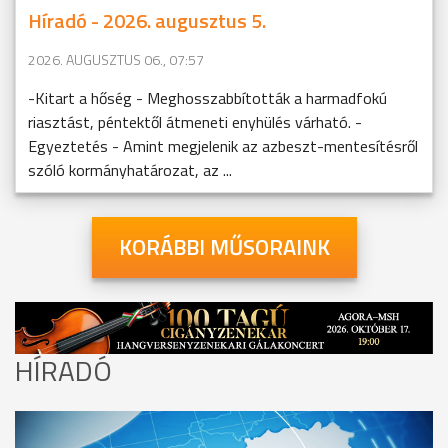
Híradó - 2026. augusztus 5.
2026. AUGUSZTUS 06., 07:57
-Kitart a hőség - Meghosszabbították a harmadfokú
riasztást, péntektől átmeneti enyhülés várható. -
Egyeztetés - Amint megjelenik az azbeszt-mentesítésről
szóló kormányhatározat, az ...
KORÁBBI MŰSORAINK
HÍRADÓ