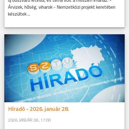
új buszváró létesül, és téma volt a muszlim imaház. -
Árvizek, hőség, viharok - Nemzetközi projekt keretében
készültek ...
Híradó - 2026. január 28.
2026. JANUÁR 28., 17:00