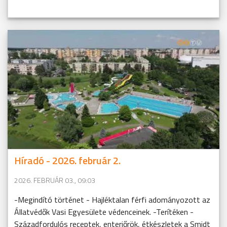
Híradó - 2026. február 2.
2026. FEBRUÁR 03., 09:03
-Megindító történet - Hajléktalan férfi adományozott az
Állatvédők Vasi Egyesülete védenceinek. -Terítéken -
Századfordulós receptek, enteriőrök, étkészletek a Smidt