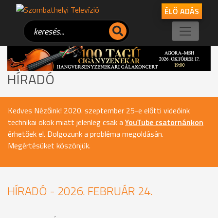
ÉLŐ ADÁS
HÍRADÓ
Kedves Nézőink! 2020. szeptember 25-e előtti videóink
technikai okok miatt jelenleg csak a
YouTube csatornánkon
érhetőek el. Dolgozunk a probléma megoldásán.
Megértésüket köszönjük.
HÍRADÓ - 2026. FEBRUÁR 24.