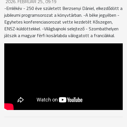
2026. FEBRUÁR 25., 09:19
-Emlékév - 250 éve született Berzsenyi Dániel, elkezdődött a
jubileumi programsorozat a könyvtárban. -A béke jegyében -
Egyhetes konferenciasorozat vette kezdetét Kőszegen,
ENSZ-küldöttekkel. -Világbajnoki selejtező - Szombathelyen
játszik a magyar férfi kosárlabda válogatott a franciákkal.