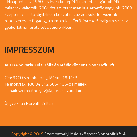
kétnaponta, az 1990-es évek közepétől naponta sugárzott élő
műsorok váltották. 2004 óta az interneten is elérhetők vagyunk. 2008
szeptemberé-től digitálisan készülnek az adások. Televíziónk
rendszeresen fogad gyakornokokat. Évről évre 4-6 hallgató szerez
gyakorlati ismereteket a stúdiónkban.
IMPRESSZUM
AGORA Savaria Kulturális és Médiaközpont Nonprofit Kft.
Cím: 9700 Szombathely, Márius 15. tér 5.
Telefon/fax: +36 94 312 666/ 135-ös mellék
E-mail:
szombathelyitv@agora-savaria.hu
Ügyvezető: Horváth Zoltán
Copyright © 2019
Szombathelyi Médiaközpont Nonprofit Kft. &