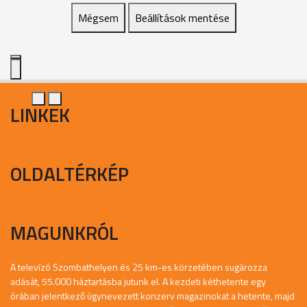
Mégsem
Beállítások mentése
LINKEK
OLDALTÉRKÉP
MAGUNKRÓL
A televízó Szombathelyen és 25 km-es körzetében sugározza
adását, 55.000 háztartásba jutunk el. A kezdeti kéthetente egy
órában jelentkező úgynevezett konzerv magazinokat a hetente, majd