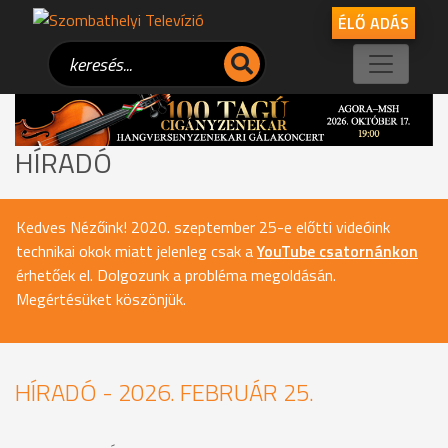
ÉLŐ ADÁS
HÍRADÓ
Kedves Nézőink! 2020. szeptember 25-e előtti videóink
technikai okok miatt jelenleg csak a
YouTube csatornánkon
érhetőek el. Dolgozunk a probléma megoldásán.
Megértésüket köszönjük.
HÍRADÓ - 2026. FEBRUÁR 25.