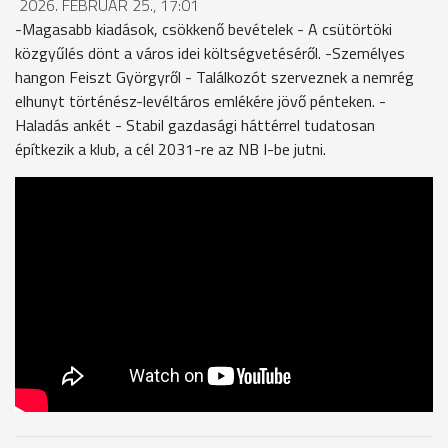
2026. FEBRUÁR 25., 17:01
-Magasabb kiadások, csökkenő bevételek - A csütörtöki
közgyűlés dönt a város idei költségvetéséről. -Személyes
hangon Feiszt Györgyről - Találkozót szerveznek a nemrég
elhunyt történész-levéltáros emlékére jövő pénteken. -
Haladás ankét - Stabil gazdasági háttérrel tudatosan
építkezik a klub, a cél 2031-re az NB I-be jutni.