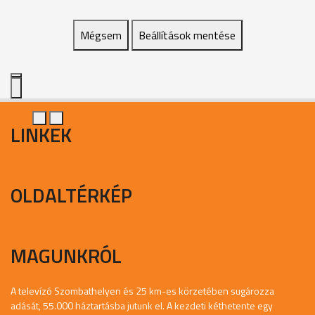
Mégsem
Beállítások mentése
LINKEK
OLDALTÉRKÉP
MAGUNKRÓL
A televízó Szombathelyen és 25 km-es körzetében sugározza
adását, 55.000 háztartásba jutunk el. A kezdeti kéthetente egy