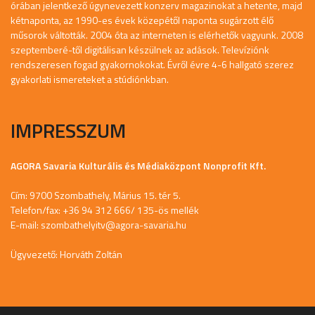
órában jelentkező úgynevezett konzerv magazinokat a hetente, majd
kétnaponta, az 1990-es évek közepétől naponta sugárzott élő
műsorok váltották. 2004 óta az interneten is elérhetők vagyunk. 2008
szeptemberé-től digitálisan készülnek az adások. Televíziónk
rendszeresen fogad gyakornokokat. Évről évre 4-6 hallgató szerez
gyakorlati ismereteket a stúdiónkban.
IMPRESSZUM
AGORA Savaria Kulturális és Médiaközpont Nonprofit Kft.
Cím: 9700 Szombathely, Márius 15. tér 5.
Telefon/fax: +36 94 312 666/ 135-ös mellék
E-mail:
szombathelyitv@agora-savaria.hu
Ügyvezető: Horváth Zoltán