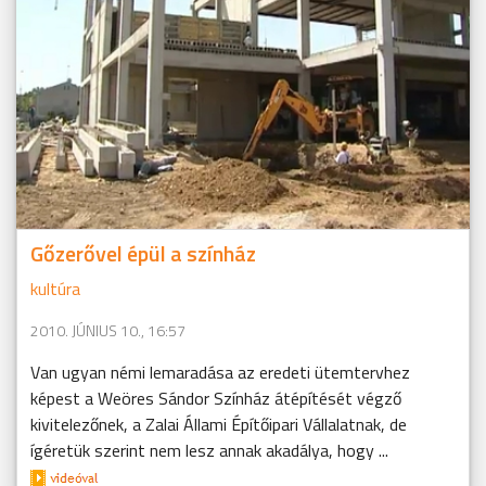
Gőzerővel épül a színház
kultúra
2010. JÚNIUS 10., 16:57
Van ugyan némi lemaradása az eredeti ütemtervhez
képest a Weöres Sándor Színház átépítését végző
kivitelezőnek, a Zalai Állami Építőipari Vállalatnak, de
ígéretük szerint nem lesz annak akadálya, hogy ...