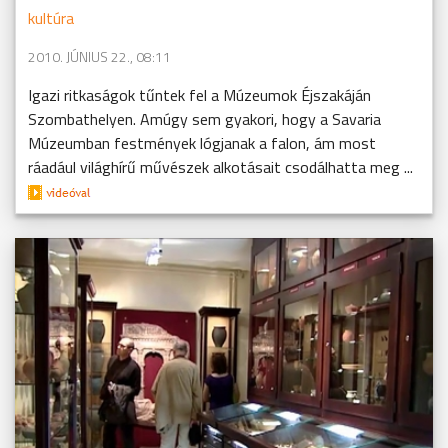
kultúra
2010. JÚNIUS 22., 08:11
Igazi ritkaságok tűntek fel a Múzeumok Éjszakáján
Szombathelyen. Amúgy sem gyakori, hogy a Savaria
Múzeumban festmények lógjanak a falon, ám most
ráadául világhírű művészek alkotásait csodálhatta meg ...