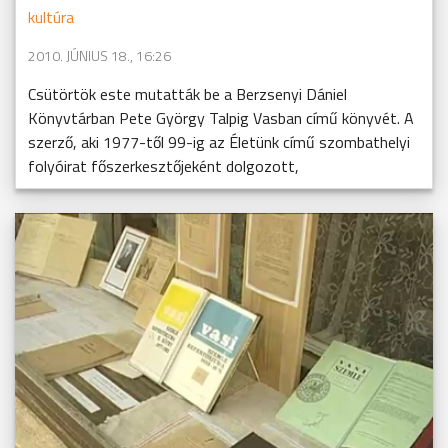
kultúra
2010. JÚNIUS 18., 16:26
Csütörtök este mutatták be a Berzsenyi Dániel
Könyvtárban Pete György Talpig Vasban című könyvét. A
szerző, aki 1977-től 99-ig az Életünk című szombathelyi
folyóirat főszerkesztőjeként dolgozott,