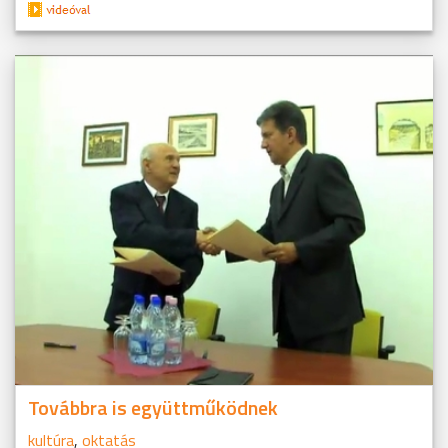
Továbbra is együttműködnek
kultúra
,
oktatás