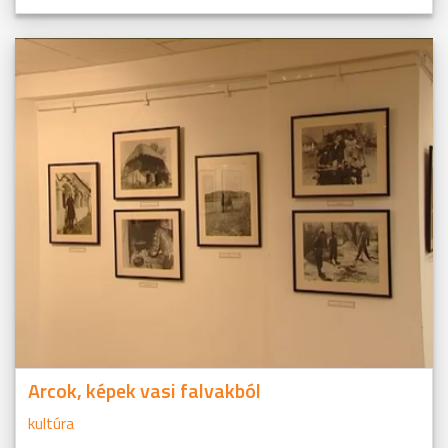
Arcok, képek vasi falvakból
kultúra