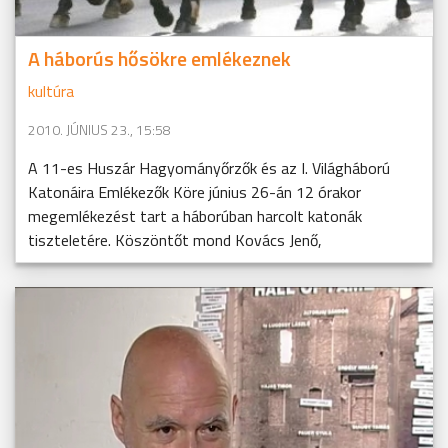
A háborús hősökre emlékeznek
kultúra
2010. JÚNIUS 23., 15:58
A 11-es Huszár Hagyományőrzők és az I. Világháború
Katonáira Emlékezők Köre június 26-án 12 órakor
megemlékezést tart a háborúban harcolt katonák
tiszteletére. Köszöntőt mond Kovács Jenő,