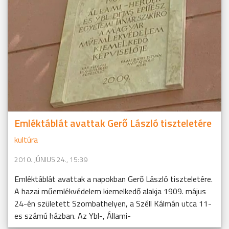
Emléktáblát avattak Gerő László tiszteletére
kultúra
2010. JÚNIUS 24., 15:39
Emléktáblát avattak a napokban Gerő László tiszteletére.
A hazai műemlékvédelem kiemelkedő alakja 1909. május
24-én született Szombathelyen, a Széll Kálmán utca 11-
es számú házban. Az Ybl-, Állami-