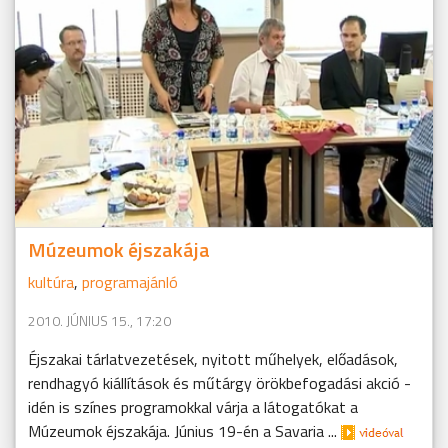
Múzeumok éjszakája
kultúra
,
programajánló
2010. JÚNIUS 15., 17:20
Éjszakai tárlatvezetések, nyitott műhelyek, előadások,
rendhagyó kiállítások és műtárgy örökbefogadási akció -
idén is színes programokkal várja a látogatókat a
Múzeumok éjszakája. Június 19-én a Savaria ...