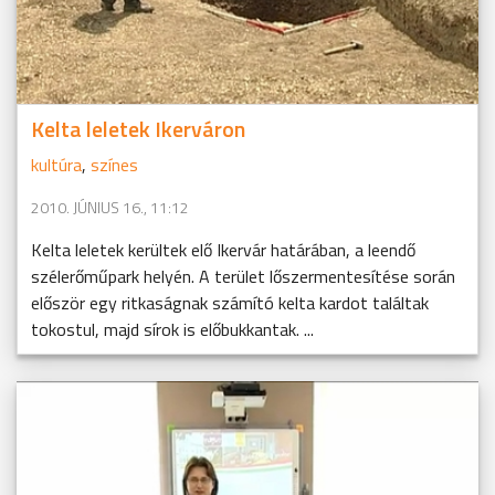
Kelta leletek Ikerváron
kultúra
,
színes
2010. JÚNIUS 16., 11:12
Kelta leletek kerültek elő Ikervár határában, a leendő
szélerőműpark helyén. A terület lőszermentesítése során
először egy ritkaságnak számító kelta kardot találtak
tokostul, majd sírok is előbukkantak. ...