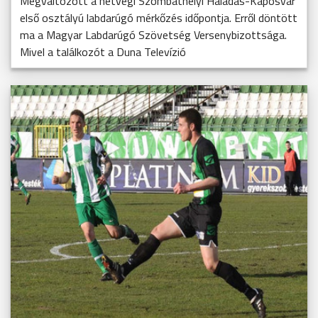
Megváltozott a hétvégi Szombathelyi Haladás-Kaposvár
első osztályú labdarúgó mérkőzés időpontja. Erről döntött
ma a Magyar Labdarúgó Szövetség Versenybizottsága.
Mivel a találkozót a Duna Televízió