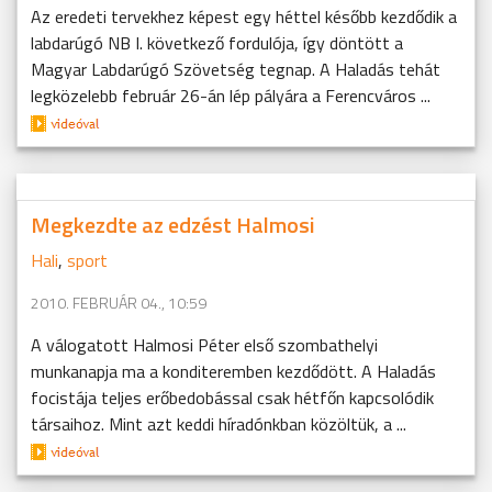
Az eredeti tervekhez képest egy héttel később kezdődik a
labdarúgó NB I. következő fordulója, így döntött a
Magyar Labdarúgó Szövetség tegnap. A Haladás tehát
legközelebb február 26-án lép pályára a Ferencváros ...
Megkezdte az edzést Halmosi
Hali
,
sport
2010. FEBRUÁR 04., 10:59
A válogatott Halmosi Péter első szombathelyi
munkanapja ma a konditeremben kezdődött. A Haladás
focistája teljes erőbedobással csak hétfőn kapcsolódik
társaihoz. Mint azt keddi híradónkban közöltük, a ...