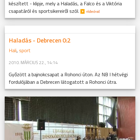
készített - klipje, mely a Haladás, a Falco és a Viktória
csapatáról és sportsikereiről szól.
Haladás - Debrecen 0:2
Hali
,
sport
2010. MÁRCIUS 22., 14:14
Győzött a bajnokcsapat a Rohonci úton. Az NB I hétvégi
fordulójában a Debrecen látogatott a Rohonci útra.