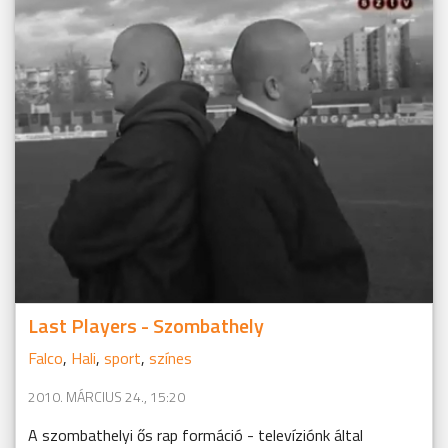
Last Players - Szombathely
Falco
,
Hali
,
sport
,
színes
2010. MÁRCIUS 24., 15:20
A szombathelyi ős rap formáció - televíziónk által