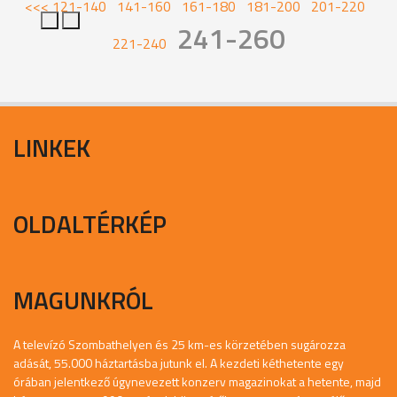
<<<
121-140
141-160
161-180
181-200
201-220
241-260
221-240
LINKEK
OLDALTÉRKÉP
MAGUNKRÓL
A televízó Szombathelyen és 25 km-es körzetében sugározza
adását, 55.000 háztartásba jutunk el. A kezdeti kéthetente egy
órában jelentkező úgynevezett konzerv magazinokat a hetente, majd