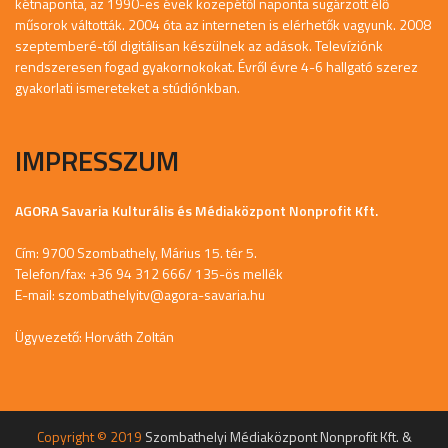
kétnaponta, az 1990-es évek közepétől naponta sugárzott élő
műsorok váltották. 2004 óta az interneten is elérhetők vagyunk. 2008
szeptemberé-től digitálisan készülnek az adások. Televíziónk
rendszeresen fogad gyakornokokat. Évről évre 4-6 hallgató szerez
gyakorlati ismereteket a stúdiónkban.
IMPRESSZUM
AGORA Savaria Kulturális és Médiaközpont Nonprofit Kft.
Cím: 9700 Szombathely, Márius 15. tér 5.
Telefon/fax: +36 94 312 666/ 135-ös mellék
E-mail:
szombathelyitv@agora-savaria.hu
Ügyvezető: Horváth Zoltán
Copyright © 2019
Szombathelyi Médiaközpont Nonprofit Kft. &