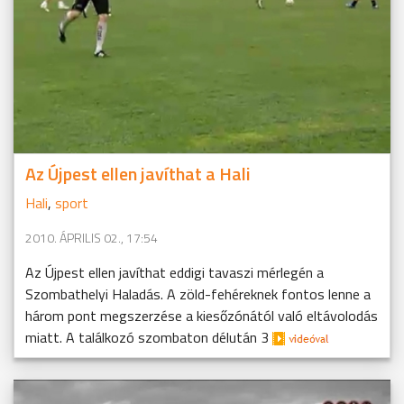
Az Újpest ellen javíthat a Hali
Hali
,
sport
2010. ÁPRILIS 02., 17:54
Az Újpest ellen javíthat eddigi tavaszi mérlegén a
Szombathelyi Haladás. A zöld-fehéreknek fontos lenne a
három pont megszerzése a kiesőzónától való eltávolodás
miatt. A találkozó szombaton délután 3