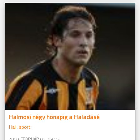
Halmosi négy hónapig a Haladásé
Hali
,
sport
2010. FEBRUÁR 01., 19:15