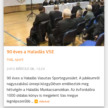
90 éves a Haladás VSE
Hali
,
sport
2010. MÁRCIUS 08., 13:20
90 éves a Haladás Vasutas Sportegyesület. A jubileumról
nagyszabású ünnepi közgyűlésen emlékeztek meg
hétvégén a Haladás Munkacsarnokban. Az évfordulóra
1000 oldalas könyv is megjelent Vas megye
legnépszerűbb ...