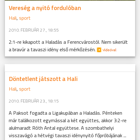
Vereség a nyitó fordulóban
Hali
,
sport
2010. FEBRUÁR 27., 18:55
2:1-re kikapott a Haladás a Ferencvárostól. Nem sikerült
a bravúr a tavaszi idény első mérkőzésén.
Döntetlent játszott a Hali
Hali
,
sport
2010. FEBRUÁR 23., 18:15
A Paksot fogadta a Ligakupában a Haladás. Pénteken
már találkozott egymással a két együttes, akkor 3:2-re
alulmaradt Róth Antal együttese. A szombathelyi
visszavágó a hétvégi tavaszi idénynyitó főpróbájának ...