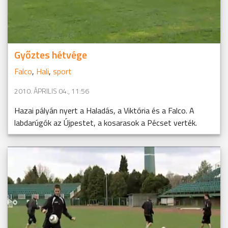
Győztes hétvége
Falco
,
Hali
,
sport
2010. ÁPRILIS 04., 11:56
Hazai pályán nyert a Haladás, a Viktória és a Falco. A
labdarúgók az Újpestet, a kosarasok a Pécset verték.