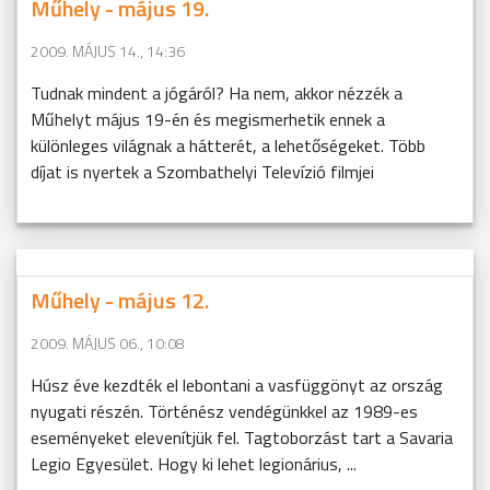
Műhely - május 19.
2009. MÁJUS 14., 14:36
Tudnak mindent a jógáról? Ha nem, akkor nézzék a
Műhelyt május 19-én és megismerhetik ennek a
különleges világnak a hátterét, a lehetőségeket. Több
díjat is nyertek a Szombathelyi Televízió filmjei
Műhely - május 12.
2009. MÁJUS 06., 10:08
Húsz éve kezdték el lebontani a vasfüggönyt az ország
nyugati részén. Történész vendégünkkel az 1989-es
eseményeket elevenítjük fel. Tagtoborzást tart a Savaria
Legio Egyesület. Hogy ki lehet legionárius, ...