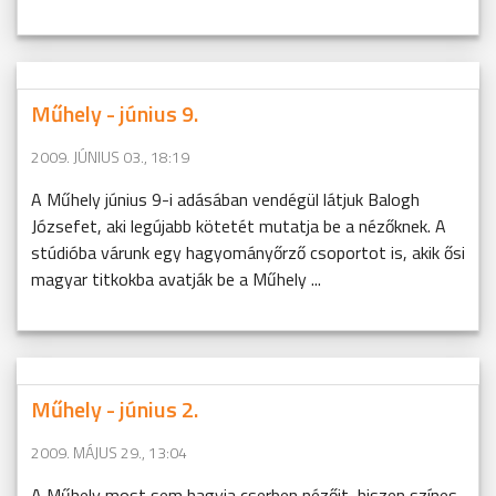
Műhely - június 9.
2009. JÚNIUS 03., 18:19
A Műhely június 9-i adásában vendégül látjuk Balogh
Józsefet, aki legújabb kötetét mutatja be a nézőknek. A
stúdióba várunk egy hagyományőrző csoportot is, akik ősi
magyar titkokba avatják be a Műhely ...
Műhely - június 2.
2009. MÁJUS 29., 13:04
A Műhely most sem hagyja cserben nézőit, hiszen színes