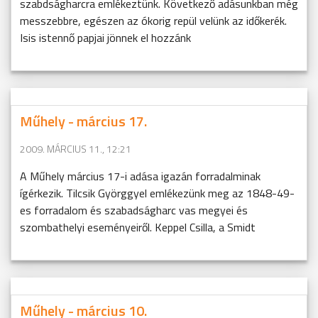
szabdságharcra emlékeztünk. Következő adásunkban még
messzebbre, egészen az ókorig repül velünk az időkerék.
Isis istennő papjai jönnek el hozzánk
Műhely - március 17.
2009. MÁRCIUS 11., 12:21
A Műhely március 17-i adása igazán forradalminak
ígérkezik. Tilcsik Györggyel emlékezünk meg az 1848-49-
es forradalom és szabadságharc vas megyei és
szombathelyi eseményeiről. Keppel Csilla, a Smidt
Műhely - március 10.