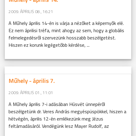
2009. ÁPRILIS 08., 16:21
A Műhely április 14-én is várja a nézőket a képernyők elé.
Ez nem áprilisi tréfa, mint ahogy az sem, hogy a globális
felmelegedésről szervezünk hosszabb beszélgetést.
Hiszen ez korunk legégetőbb kérdése, ...
Műhely - április 7.
2009. ÁPRILIS 01., 11:01
A Műhely április 7-i adásában Húsvét ünnepéről
beszélgetünk dr. Veres András megyéspüspökkel, hiszen a
hétvégén, április 12-én emlékezünk meg Jézus
feltámadásáról. Vendégünk lesz Mayer Rudolf, az