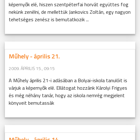
képernyők elé, hiszen szentpéterfai horvát együttes fog
nekünk zenélni, de mellettük Jankovics Zoltán, egy nagyon
tehetséges zenész is bemutatkozik ...
Műhely - április 21.
2009. ÁPRILIS 15., 09:15
A Műhely április 21-i adásában a Bolyai-iskola tanulóit is
várjuk a képernyők elé. Ellátogat hozzánk Károlyi Frigyes
és még néhány tanár, hogy az iskola nemrég megjelent
könyveit bemutassák
Műhely - április 14.