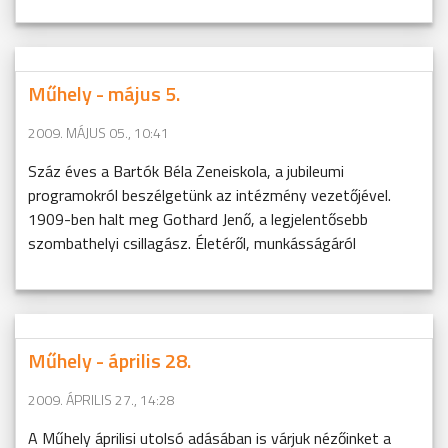
Műhely - május 5.
2009. MÁJUS 05., 10:41
Száz éves a Bartók Béla Zeneiskola, a jubileumi
programokról beszélgetünk az intézmény vezetőjével.
1909-ben halt meg Gothard Jenő, a legjelentősebb
szombathelyi csillagász. Életéről, munkásságáról
Műhely - április 28.
2009. ÁPRILIS 27., 14:28
A Műhely áprilisi utolsó adásában is várjuk nézőinket a