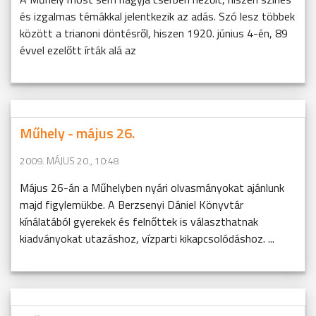
és izgalmas témákkal jelentkezik az adás. Szó lesz többek
között a trianoni döntésről, hiszen 1920. június 4-én, 89
évvel ezelőtt írták alá az
Műhely - május 26.
2009. MÁJUS 20., 10:48
Május 26-án a Műhelyben nyári olvasmányokat ajánlunk
majd figylemükbe. A Berzsenyi Dániel Könyvtár
kínálatából gyerekek és felnőttek is választhatnak
kiadványokat utazáshoz, vízparti kikapcsolódáshoz. ...