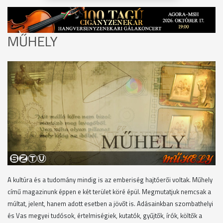
MŰHELY
A kultúra és a tudomány mindig is az emberiség hajtóerői voltak. Műhely
című magazinunk éppen e két terület köré épül. Megmutatjuk nemcsak a
múltat, jelent, hanem adott esetben a jövőt is. Adásainkban szombathelyi
és Vas megyei tudósok, értelmiségiek, kutatók, gyűjtők, írók, költők a