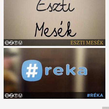
Műsoraink