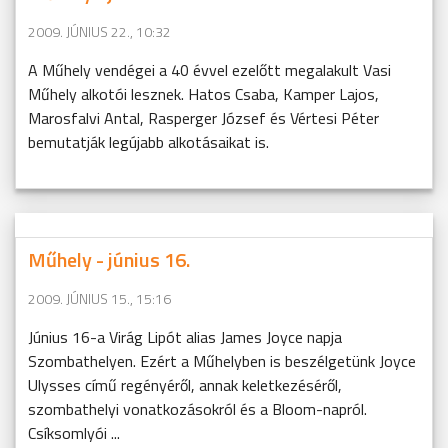
2009. JÚNIUS 22., 10:32
A Műhely vendégei a 40 évvel ezelőtt megalakult Vasi
Műhely alkotói lesznek. Hatos Csaba, Kamper Lajos,
Marosfalvi Antal, Rasperger József és Vértesi Péter
bemutatják legújabb alkotásaikat is.
Műhely - június 16.
2009. JÚNIUS 15., 15:16
Június 16-a Virág Lipót alias James Joyce napja
Szombathelyen. Ezért a Műhelyben is beszélgetünk Joyce
Ulysses című regényéről, annak keletkezéséről,
szombathelyi vonatkozásokról és a Bloom-napról.
Csíksomlyói ...