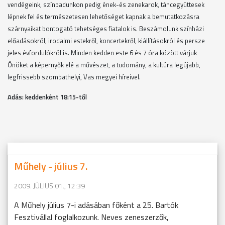
vendégeink, színpadunkon pedig ének-és zenekarok, táncegyüttesek
lépnek fel és természetesen lehetőséget kapnak a bemutatkozásra
szárnyaikat bontogató tehetséges fiatalok is. Beszámolunk színházi
előadásokról, irodalmi estekről, koncertekről, kiállításokról és persze
jeles évfordulókról is. Minden kedden este 6 és 7 óra között várjuk
Önöket a képernyők elé a művészet, a tudomány, a kultúra legújabb,
legfrissebb szombathelyi, Vas megyei híreivel.
Adás: keddenként 18
:15-től
Műhely - július 7.
2009. JÚLIUS 01., 12:39
A Műhely július 7-i adásában főként a 25. Bartók
Fesztivállal foglalkozunk. Neves zeneszerzők,