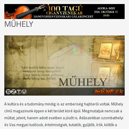
MŰHELY
A kultúra és a tudomány mindig is az emberiség hajtóerői voltak. Műhely
című magazinunk éppen e két terület köré épül. Megmutatjuk nemcsak a
múltat, jelent, hanem adott esetben a jövőt is. Adásainkban szombathelyi
és Vas megyei tudósok, értelmiségiek, kutatók, gyűjtők, írók, költők a