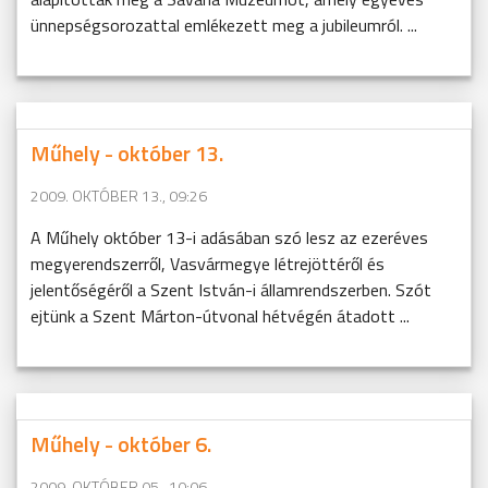
ünnepségsorozattal emlékezett meg a jubileumról. ...
Műhely - október 13.
2009. OKTÓBER 13., 09:26
A Műhely október 13-i adásában szó lesz az ezeréves
megyerendszerről, Vasvármegye létrejöttéről és
jelentőségéről a Szent István-i államrendszerben. Szót
ejtünk a Szent Márton-útvonal hétvégén átadott ...
Műhely - október 6.
2009. OKTÓBER 05., 10:06