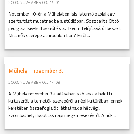
2009. NOVEMBER 09., 15:01
November 10-én a Műhelyben Isis istennő papjai egy
szertartást mutatnak be a stúdióban, Sosztarits Ottó
pedig az Isis-kultuszról és az Iseum felújításáról beszél.
Mi a nők szerepe az irodalomban? Erről ...
Műhely - november 3.
2009. NOVEMBER 02., 14:08
A Műhely november 3-i adásában szó lesz a halotti
kultuszról, a temetők szerepéről a népi kultúrában, ennek
keretében összefoglalót láthatnak a hétvégi,
szombathelyi halottak napi megemlékezésről. A nők ...