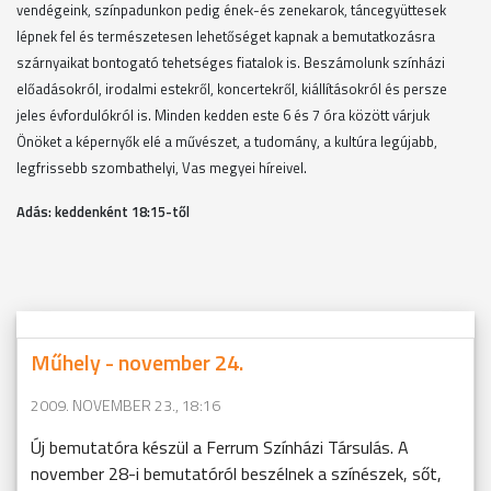
vendégeink, színpadunkon pedig ének-és zenekarok, táncegyüttesek
lépnek fel és természetesen lehetőséget kapnak a bemutatkozásra
szárnyaikat bontogató tehetséges fiatalok is. Beszámolunk színházi
előadásokról, irodalmi estekről, koncertekről, kiállításokról és persze
jeles évfordulókról is. Minden kedden este 6 és 7 óra között várjuk
Önöket a képernyők elé a művészet, a tudomány, a kultúra legújabb,
legfrissebb szombathelyi, Vas megyei híreivel.
Adás: keddenként 18
:15-től
Műhely - november 24.
2009. NOVEMBER 23., 18:16
Új bemutatóra készül a Ferrum Színházi Társulás. A
november 28-i bemutatóról beszélnek a színészek, sőt,