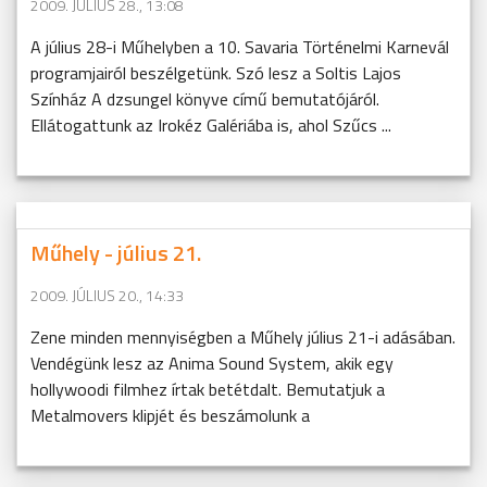
2009. JÚLIUS 28., 13:08
A július 28-i Műhelyben a 10. Savaria Történelmi Karnevál
programjairól beszélgetünk. Szó lesz a Soltis Lajos
Színház A dzsungel könyve című bemutatójáról.
Ellátogattunk az Irokéz Galériába is, ahol Szűcs ...
Műhely - július 21.
2009. JÚLIUS 20., 14:33
Zene minden mennyiségben a Műhely július 21-i adásában.
Vendégünk lesz az Anima Sound System, akik egy
hollywoodi filmhez írtak betétdalt. Bemutatjuk a
Metalmovers klipjét és beszámolunk a