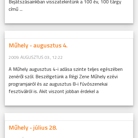
Bejátszásainkban visszatekintünk a 100 év, 100 tárgy
című ...
Műhely - augusztus 4.
2009. AUGUSZTUS 03., 12:22
A Műhely augusztus 4-i adása szinte teljes egészében
zenéről szól. Beszélgetünk a Régi Zene Műhely ezévi
programjairól és az augusztus 8-i fúvószenekai
fesztiválról is. Akit viszont jobban érdekel a
Műhely - július 28.