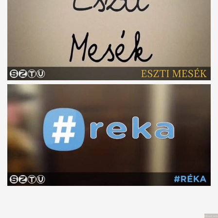
Műsoraink