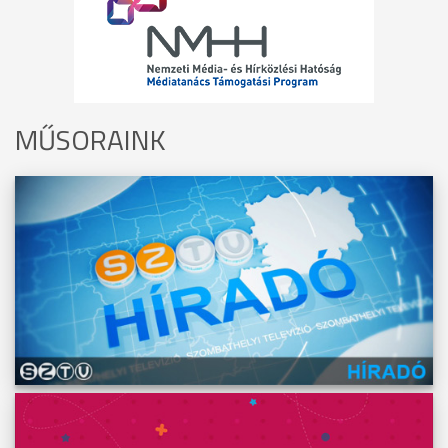
MŰSORAINK