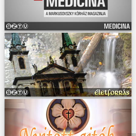
Műsoraink