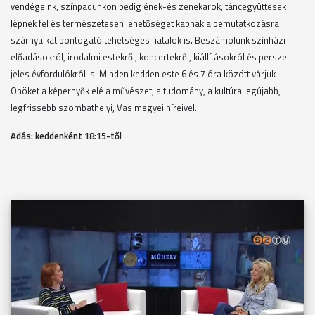
vendégeink, színpadunkon pedig ének-és zenekarok, táncegyüttesek
lépnek fel és természetesen lehetőséget kapnak a bemutatkozásra
szárnyaikat bontogató tehetséges fiatalok is. Beszámolunk színházi
előadásokról, irodalmi estekről, koncertekről, kiállításokról és persze
jeles évfordulókról is. Minden kedden este 6 és 7 óra között várjuk
Önöket a képernyők elé a művészet, a tudomány, a kultúra legújabb,
legfrissebb szombathelyi, Vas megyei híreivel.
Adás: keddenként 18
:15-től