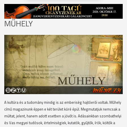
MŰHELY
A kultúra és a tudomány mindig is az emberiség hajtóerői voltak. Műhely
című magazinunk éppen e két terület köré épül. Megmutatjuk nemcsak a
múltat, jelent, hanem adott esetben a jövőt is. Adásainkban szombathelyi
és Vas megyei tudósok, értelmiségiek, kutatók, gyűjtők, írók, költők a