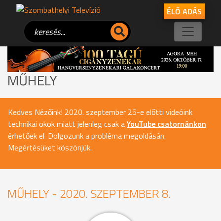
ÉLŐ ADÁS
MŰHELY
Kedves Nézőink! 2020. szeptember 25-e előtti videóink
technikai okok miatt jelenleg csak a
YouTube csatornánkon
érhetőek el. Dolgozunk a probléma megoldásán.
Megértésüket köszönjük.
MŰHELY - 2020. SZEPTEMBER 8.