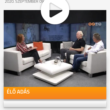
2020. SZEPTEMBER 09., 10:10
MEGOSZTÁS
Videóink megtekinthetőek
Youtube-csatornánkon is!
ÉLŐ ADÁS