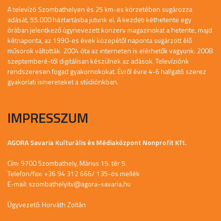
A televízó Szombathelyen és 25 km-es körzetében sugározza
adását, 55.000 háztartásba jutunk el. A kezdeti kéthetente egy
órában jelentkező úgynevezett konzerv magazinokat a hetente, majd
kétnaponta, az 1990-es évek közepétől naponta sugárzott élő
műsorok váltották. 2004 óta az interneten is elérhetők vagyunk. 2008
szeptemberé-től digitálisan készülnek az adások. Televíziónk
rendszeresen fogad gyakornokokat. Évről évre 4-6 hallgató szerez
gyakorlati ismereteket a stúdiónkban.
IMPRESSZUM
AGORA Savaria Kulturális és Médiaközpont Nonprofit Kft.
Cím: 9700 Szombathely, Márius 15. tér 5.
Telefon/fax: +36 94 312 666/ 135-ös mellék
E-mail:
szombathelyitv@agora-savaria.hu
Ügyvezető: Horváth Zoltán