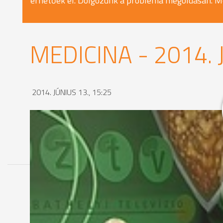
érhetőek el. Dolgozunk a probléma megoldásán. M
MEDICINA - 2014. 
2014. JÚNIUS 13., 15:25
MEGOSZTÁS