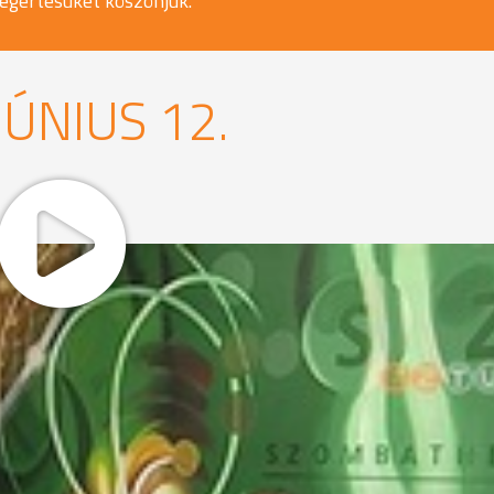
egértésüket köszönjük.
JÚNIUS 12.