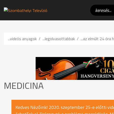
...videós anyagok
...legolvasottabbak
...az elmúlt 24 óra h
MEDICINA
Kedves Nézőink! 2020. szeptember 25-e előtti vide