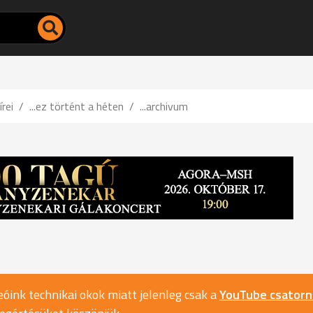
írei
...ez történt a héten
...archivum
óink technikai okok miatt jelenleg csak a
YouTube csator