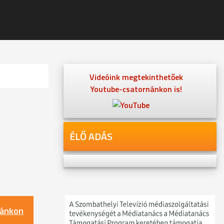
Videóink megtekinthetőek
Youtube-csatornánkon is!
ÉLŐ ADÁS
nánkon