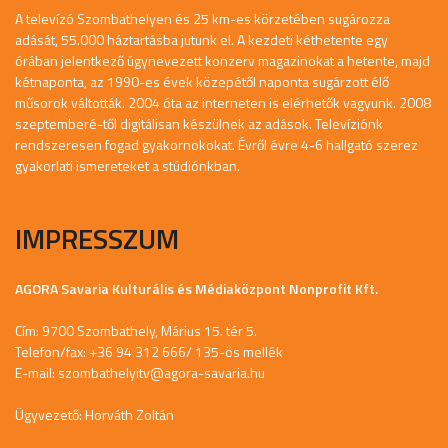
A televízó Szombathelyen és 25 km-es körzetében sugározza
adását, 55.000 háztartásba jutunk el. A kezdeti kéthetente egy
órában jelentkező úgynevezett konzerv magazinokat a hetente, majd
kétnaponta, az 1990-es évek közepétől naponta sugárzott élő
műsorok váltották. 2004 óta az interneten is elérhetők vagyunk. 2008
szeptemberé-től digitálisan készülnek az adások. Televíziónk
rendszeresen fogad gyakornokokat. Évről évre 4-6 hallgató szerez
gyakorlati ismereteket a stúdiónkban.
IMPRESSZUM
AGORA Savaria Kulturális és Médiaközpont Nonprofit Kft.
Cím: 9700 Szombathely, Márius 15. tér 5.
Telefon/fax: +36 94 312 666/ 135-ös mellék
E-mail:
szombathelyitv@agora-savaria.hu
Ügyvezető: Horváth Zoltán