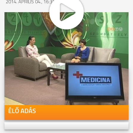
2014. ÁPRILIS 04., 16:31
MEGOSZTÁS
Videóink megtekinthetőek
Youtube-csatornánkon is!
ÉLŐ ADÁS