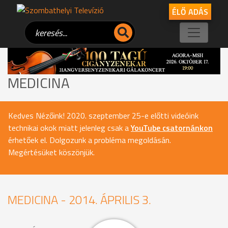
ÉLŐ ADÁS
MEDICINA
Kedves Nézőink! 2020. szeptember 25-e előtti videóink
technikai okok miatt jelenleg csak a
YouTube csatornánkon
érhetőek el. Dolgozunk a probléma megoldásán.
Megértésüket köszönjük.
MEDICINA - 2014. ÁPRILIS 3.