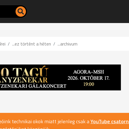
írei
...ez történt a héten
...archivum
óink technikai okok miatt jelenleg csak a
YouTube csator