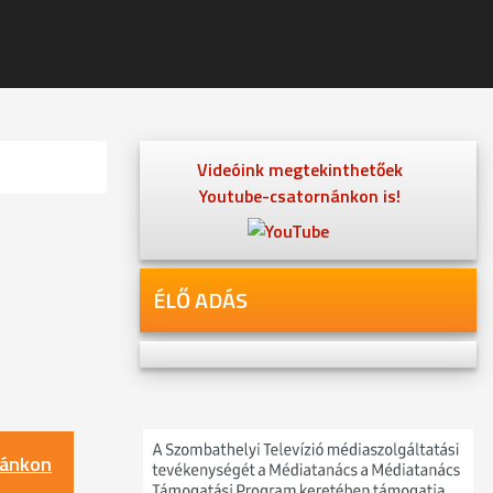
Videóink megtekinthetőek
Youtube-csatornánkon is!
ÉLŐ ADÁS
nánkon