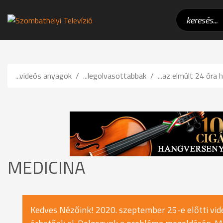
...videós anyagok
...legolvasottabbak
...az elmúlt 24 óra h
MEDICINA
Kedves Nézőink! 2020. szeptember 25-e előtti vide