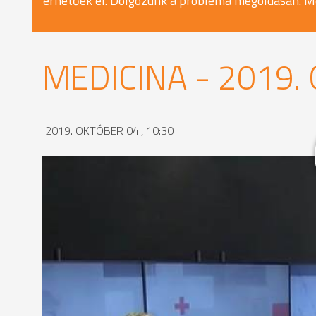
érhetőek el. Dolgozunk a probléma megoldásán. M
MEDICINA - 2019.
2019. OKTÓBER 04., 10:30
MEGOSZTÁS