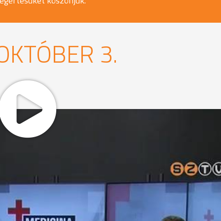
egértésüket köszönjük.
 OKTÓBER 3.