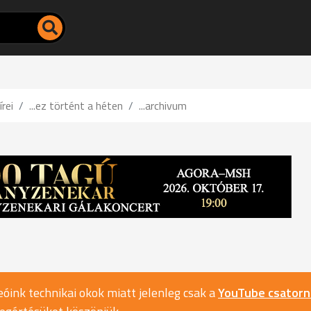
írei
...ez történt a héten
...archivum
óink technikai okok miatt jelenleg csak a
YouTube csator