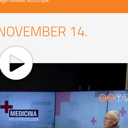
egértésüket köszönjük.
 NOVEMBER 14.