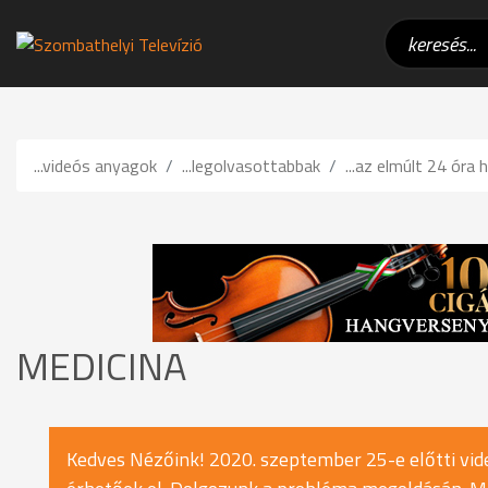
...videós anyagok
...legolvasottabbak
...az elmúlt 24 óra h
MEDICINA
Kedves Nézőink! 2020. szeptember 25-e előtti vide