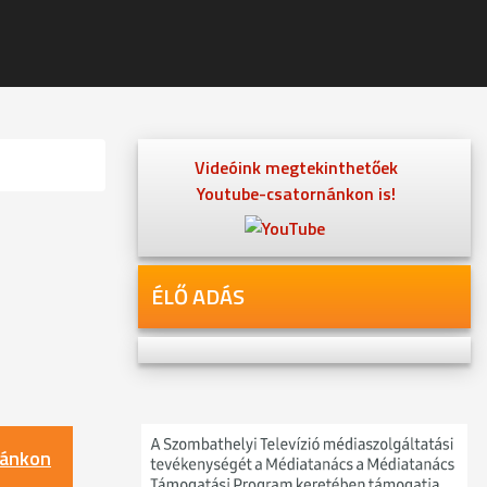
Videóink megtekinthetőek
Youtube-csatornánkon is!
ÉLŐ ADÁS
nánkon