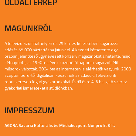
OLDALTÉRKÉP
MAGUNKRÓL
A televízó Szombathelyen és 25 km-es körzetében sugározza
adását, 55.000 háztartásba jutunk el. A kezdeti kéthetente egy
órában jelentkező úgynevezett konzerv magazinokat a hetente, majd
kétnaponta, az 1990-es évek közepétől naponta sugárzott élő
műsorok váltották. 2004 óta az interneten is elérhetők vagyunk. 2008
szeptemberé-től digitálisan készülnek az adások. Televíziónk
rendszeresen fogad gyakornokokat. Évről évre 4-6 hallgató szerez
gyakorlati ismereteket a stúdiónkban.
IMPRESSZUM
AGORA Savaria Kulturális és Médiaközpont Nonprofit Kft.