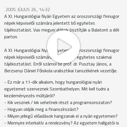
2005. JÚLIUS 26., 14:32
A XI. Hungarológiai Nyári Egyetem az oroszországi finnugor
népek képviselői számára jelentett bő egyhetes
tájékoztatást. Vas megyei diákok tisztítják a Balatont a déli
parton.
A XI. Hungarológiai Nyári Egyetem az oroszországi finnugor
népek képviselői számára jelentett bő egyhetes szakmai
tájékoztatást. Erről számol be prof. dr. Pusztay János, a
Berzsenyi Dániel Főiskola uralisztikai tanszékének vezetője.
- Ez már a 11-dik alkalom, hogy hungarológiai nyári
egyetemet szerveznek Szombathelyen. Mit kell tudni a
kezdeményezés múltjáról?
- Kik vesznek / kik vehetnek részt a programsorozaton?
- Hogyan oldják meg a finanszírozást?
- Milyen jellegű előadások hangzanak el a nyári egyetemen?
- Mennyire interkatív a rendezvény? Az egyetem hallgatói is