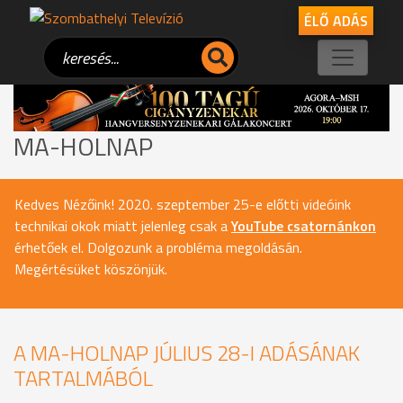
ÉLŐ ADÁS
MA-HOLNAP
Kedves Nézőink! 2020. szeptember 25-e előtti videóink
technikai okok miatt jelenleg csak a
YouTube csatornánkon
érhetőek el. Dolgozunk a probléma megoldásán.
Megértésüket köszönjük.
A MA-HOLNAP JÚLIUS 28-I ADÁSÁNAK
TARTALMÁBÓL