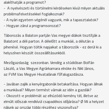
alakíthatják a programot?
- A nyelvészeti és történelmi kérdéseken kívül milyen aktuális
problémafelvetésekkel foglalkoznak?
- A nyári egyetem végénél vagyunk, mik a tapasztalatok?
- Hogyan zárul a programsorozat?
Táborozás a Balaton partján Vas megyei diákok tisztítják a
Balatont a déli parton. A délelőtt a munkáé, a délután a
pihenésé. Hogyan töltik napjaikat a táborozók - ez derül ki a
helyszínen készült összeállításunkból.
Mezőgazdaság  szezonban. Vendég a stúdióban Bolfán
László, a Vas Megyei Agrárkamara elnöke és Nikl János,
az FVM Vas Megyei Hivatalának főfalugazdásza.
- Javában zajlik a kenyérgabonák betakarítása. Hogyan állnak
a munkával? Milyen termést várnak az idén a gazdák?
- Okozott-e problémát az elhúzódó kemény tél, illetve az
elmúlt időszak rendkívül csapadékos időjárása? Ø Mi a helyzet
nálunk az ország többi részéhez viszonyítva?