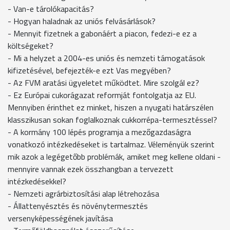
- Van-e tárolókapacitás?
- Hogyan haladnak az uniós felvásárlások?
- Mennyit fizetnek a gabonáért a piacon, fedezi-e ez a
költségeket?
- Mi a helyzet a 2004-es uniós és nemzeti támogatások
kifizetésével, befejezték-e ezt Vas megyében?
- Az FVM aratási ügyeletet működtet. Mire szolgál ez?
- Ez Európai cukorágazat reformját fontolgatja az EU.
Mennyiben érinthet ez minket, hiszen a nyugati határszélen
klasszikusan sokan foglalkoznak cukkorrépa-termesztéssel?
- A kormány 100 lépés programja a mezőgazdaságra
vonatkozó intézkedéseket is tartalmaz. Véleményük szerint
mik azok a legégetőbb problémák, amiket meg kellene oldani -
mennyire vannak ezek összhangban a tervezett
intézkedésekkel?
- Nemzeti agrárbiztosítási alap létrehozása
- Állattenyésztés és növénytermesztés
versenyképességének javítása