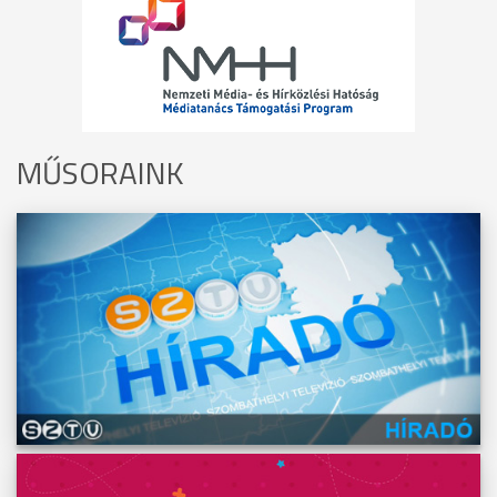
MŰSORAINK