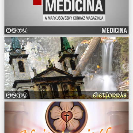
Műsoraink