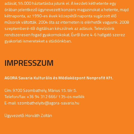
adását, 55.000 háztartásba jutunk el. A kezdeti kéthetente egy
órában jelentkező úgynevezett konzerv magazinokat a hetente, majd
kétnaponta, az 1990-es évek közepétől naponta sugárzott élő
műsorok váltották. 2004 óta az interneten is elérhetők vagyunk. 2008
szeptemberé-től digitálisan készülnek az adások. Televíziónk
rendszeresen fogad gyakornokokat. Évről évre 4-6 hallgató szerez
gyakorlati ismereteket a stúdiónkban.
IMPRESSZUM
AGORA Savaria Kulturális és Médiaközpont Nonprofit Kft.
Cím: 9700 Szombathely, Márius 15. tér 5.
Telefon/fax: +36 94 312 666/ 135-ös mellék
E-mail:
szombathelyitv@agora-savaria.hu
Ügyvezető: Horváth Zoltán