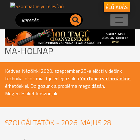
ÉLŐ ADÁS
MA-HOLNAP
Kedves Nézőink! 2020. szeptember 25-e előtti videóink
technikai okok miatt jelenleg csak a
YouTube csatornánkon
érhetőek el. Dolgozunk a probléma megoldásán.
Megértésüket köszönjük.
SZOLGÁLTATÓK - 2026. MÁJUS 28.