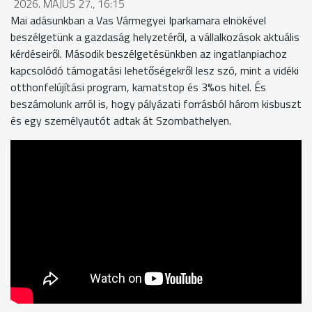
2026. MÁJUS 27., 16:15
Mai adásunkban a Vas Vármegyei Iparkamara elnökével
beszélgetünk a gazdaság helyzetéről, a vállalkozások aktuális
kérdéseiről. Második beszélgetésünkben az ingatlanpiachoz
kapcsolódó támogatási lehetőségekről lesz szó, mint a vidéki
otthonfelújítási program, kamatstop és 3%os hitel. És
beszámolunk arról is, hogy pályázati forrásból három kisbuszt
és egy személyautót adtak át Szombathelyen.