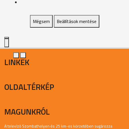
Mégsem
Beállítások mentése
LINKEK
OLDALTÉRKÉP
MAGUNKRÓL
A televízó Szombathelyen és 25 km-es körzetében sugározza