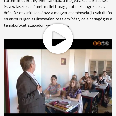
történelmet két nyelven tanulják, a magyarázat, a kérdések
és a válaszok a német mellett magyarul is elhangoznak az
órán. Az osztrák tankönyv a magyar eseményekről csak ritkán
és akkor is igen szűkszavúan tesz említést, de a pedagógus a
témaköröket szabadon kiegészítheti.
Bodnár Fanni
Az 1848-as forradalomról is szoktunk beszélni, tehát a
fontos dolgokról megesik a szó, csak annyira nem tanuljuk,
mint pl. a magyarok.
Doór Lili
Esik szó, csak kicsit kevesebb, mivel a könyvünk osztrák,
ezért magyar történelem egyáltalán nincs benne, de azért a
tanárunk mégis beleviszi, de legtöbbet inkább magyar órán
szán rá időt.
Az osztályba a magyarországi és a burgenlandi magyar