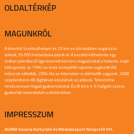
OLDALTÉRKÉP
MAGUNKRÓL
A televízó Szombathelyen és 25 km-es körzetében sugározza
adását, 55.000 háztartásba jutunk el. A kezdeti kéthetente egy
órában jelentkező úgynevezett konzerv magazinokat a hetente, majd
kétnaponta, az 1990-es évek közepétől naponta sugárzott élő
műsorok váltották. 2004 óta az interneten is elérhetők vagyunk. 2008
szeptemberé-től digitálisan készülnek az adások. Televíziónk
rendszeresen fogad gyakornokokat. Évről évre 4-6 hallgató szerez
gyakorlati ismereteket a stúdiónkban.
IMPRESSZUM
AGORA Savaria Kulturális és Médiaközpont Nonprofit Kft.