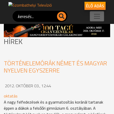
ÉLŐ ADÁS
HÍREK
TÖRTÉNELEMÓRÁK NÉMET ÉS MAGYAR
NYELVEN EGYSZERRE
2012. OKTÓBER 03., 12:44
oktatás
A nagy felfedezések és a gyarmatosítás koránál tartanak
éppen a diákok a felsőőri gimnázium 6. osztályában. A