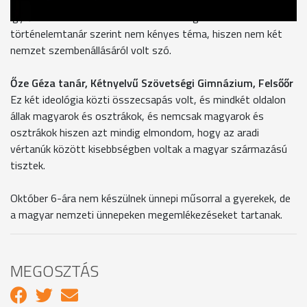
gyerekek mellett osztrákok is járnak, a magyar eseményekről
így ők is hallanak. A 48-49-es szabadságharc a
történelemtanár szerint nem kényes téma, hiszen nem két
nemzet szembenállásáról volt szó.
Őze Géza tanár, Kétnyelvű Szövetségi Gimnázium, Felsőőr
Ez két ideológia közti összecsapás volt, és mindkét oldalon
állak magyarok és osztrákok, és nemcsak magyarok és
osztrákok hiszen azt mindig elmondom, hogy az aradi
vértanúk között kisebbségben voltak a magyar származású
tisztek.
Október 6-ára nem készülnek ünnepi műsorral a gyerekek, de
a magyar nemzeti ünnepeken megemlékezéseket tartanak.
MEGOSZTÁS