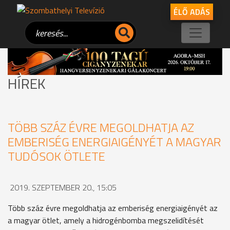
ÉLŐ ADÁS
HÍREK
TÖBB SZÁZ ÉVRE MEGOLDHATJA AZ
EMBERISÉG ENERGIAIGÉNYÉT A MAGYAR
TUDÓSOK ÖTLETE
2019. SZEPTEMBER 20., 15:05
Több száz évre megoldhatja az emberiség energiaigényét az
a magyar ötlet, amely a hidrogénbomba megszelidítését