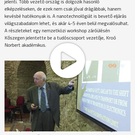
jelenti. Több vezető ország is dolgozik hasonló
elképzeléseken, de ezek nem csak jóval drágábbak, hanem
kevésbé hatékonyak is. A nanotechnológiát is bevető eljárás
világszabadalom lehet, és akár 4-5 éven belül megvalósulhat.
A részleteket egy nemzetközi workshop záróülésén
Kőszegen jelentette be a tudóscsoport vezetője, Kroó
Norbert akadémikus.
Az emberiség jövőnek egyik kulcskérdése megtalálni azokat
az energiaforrásokat, amelyek nem teszik tönkre a
környezetet, és elegendő mennyiség áll belőle rendelkezésre.
Az atombomba megszelidítése az atomreaktorokban már
sikerült, a hidrogénbomba szolgálatba állításával már régóta
kísérleteznek. Ennek egyik alkotóeleme, a deutérium vagy
nehézvíz a tengerben korlátlan mennyiségben áll
rendelkezésre, a másik, a hidrogén radioaktív izotópja, a
trícium mesterségesen könnyen előállítható. Az USA-ban 192
lézerrel próbálják összenyomni a keveréket, az új magyar