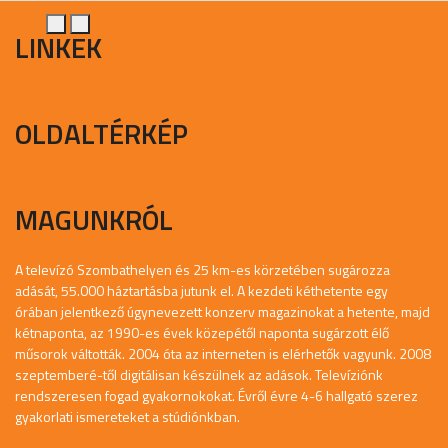
LINKEK
OLDALTÉRKÉP
MAGUNKRÓL
A televízó Szombathelyen és 25 km-es körzetében sugározza
adását, 55.000 háztartásba jutunk el. A kezdeti kéthetente egy
órában jelentkező úgynevezett konzerv magazinokat a hetente, majd
kétnaponta, az 1990-es évek közepétől naponta sugárzott élő
műsorok váltották. 2004 óta az interneten is elérhetők vagyunk. 2008
szeptemberé-től digitálisan készülnek az adások. Televíziónk
rendszeresen fogad gyakornokokat. Évről évre 4-6 hallgató szerez
gyakorlati ismereteket a stúdiónkban.