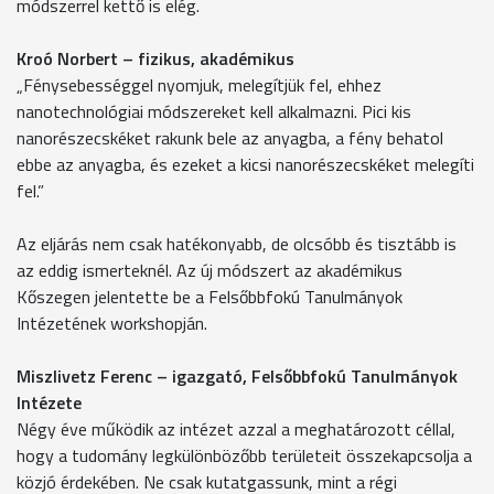
módszerrel kettő is elég.
Kroó Norbert – fizikus, akadémikus
„Fénysebességgel nyomjuk, melegítjük fel, ehhez
nanotechnológiai módszereket kell alkalmazni. Pici kis
nanorészecskéket rakunk bele az anyagba, a fény behatol
ebbe az anyagba, és ezeket a kicsi nanorészecskéket melegíti
fel.”
Az eljárás nem csak hatékonyabb, de olcsóbb és tisztább is
az eddig ismerteknél. Az új módszert az akadémikus
Kőszegen jelentette be a Felsőbbfokú Tanulmányok
Intézetének workshopján.
Miszlivetz Ferenc – igazgató, Felsőbbfokú Tanulmányok
Intézete
Négy éve működik az intézet azzal a meghatározott céllal,
hogy a tudomány legkülönbözőbb területeit összekapcsolja a
közjó érdekében. Ne csak kutatgassunk, mint a régi