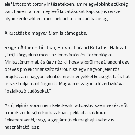
elefántcsont torony intézetekben, amire egyébként szükség
van, hanem a már meglévő kutatásokat kapcsoljuk össze
olyan kérdésekben, mint például a fenntarthatóság.
A kutatást a magyar állam is támogatja.
Szigeti Ádám – főtitkár, Eötvös Loránd Kutatási Hálózat
„Erről tárgyalunk most az Innovációs és Technológiai
Minisztériummal, és úgy néz ki, hogy sikerül megállapodni egy
ötéves projektfinanszírozásról, hisz egy nagyon jelentős
projekt, ami nagyon jelentős eredményekkel kecsegtet, és hát
össze tudja majd fogni itt Magyarországon a lézerfizikával
foglalkozó tudósokat.”
Az új eljárás során nem keletkezik radioaktív szennyezés, sőt
a módszer később kórházakban, például a rák korai
felismerésénél, vagy a gépjárművek meghajtásához is
használható lesz.