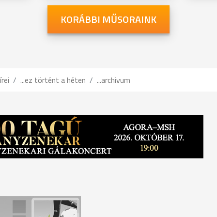
KORÁBBI MŰSORAINK
írei
...ez történt a héten
...archivum