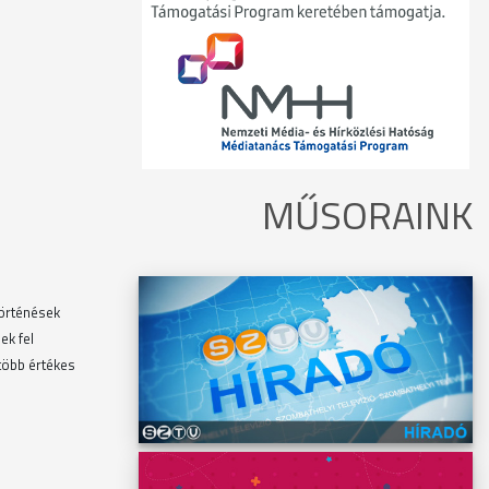
MŰSORAINK
történések
ek fel
több értékes