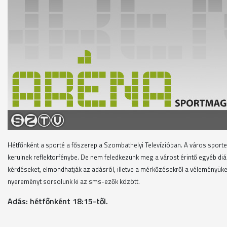
Hétfőnként a sporté a főszerep a Szombathelyi Televízióban. A város sport
kerülnek reflektorfénybe. De nem feledkezünk meg a várost érintő egyéb di
kérdéseket, elmondhatják az adásról, illetve a mérkőzésekről a vélemény
nyereményt sorsolunk ki az sms-ezők között.
Adás: hétfőnként 18:15-től.