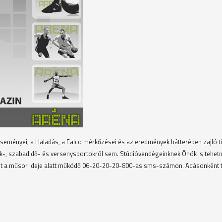
eseményei, a Haladás, a Falco mérkőzései és az eredmények hátterében zajló 
ák-, szabadidő- és versenysportokról sem. Stúdióvendégeinknek Önök is tehetn
üket a műsor ideje alatt működő 06-20-20-20-800-as sms-számon. Adásonként 