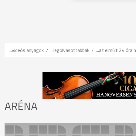
...videós anyagok
...legolvasottabbak
...az elmúlt 24 óra h
ARÉNA