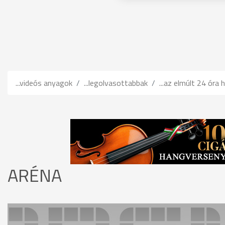
...videós anyagok
...legolvasottabbak
...az elmúlt 24 óra h
ARÉNA