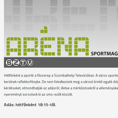
Hétfőnként a sporté a főszerep a Szombathelyi Televízióban. A város sport
kerülnek reflektorfénybe. De nem feledkezünk meg a várost érintő egyéb di
kérdéseket, elmondhatják az adásról, illetve a mérkőzésekről a vélemény
nyereményt sorsolunk ki az sms-ezők között.
Adás: hétfőnként 18:15-től.