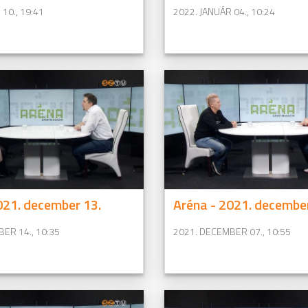
10., 19:41
2022. JANUÁR 04., 10:24
021. december 13.
Aréna - 2021. december
ER 14., 10:35
2021. DECEMBER 07., 10:55