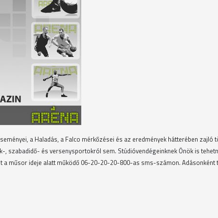
eseményei, a Haladás, a Falco mérkőzései és az eredmények hátterében zajló 
ák-, szabadidő- és versenysportokról sem. Stúdióvendégeinknek Önök is tehetn
üket a műsor ideje alatt működő 06-20-20-20-800-as sms-számon. Adásonként 