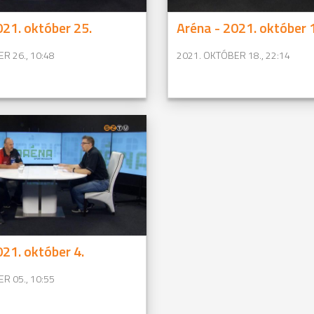
021. október 25.
Aréna - 2021. október 
R 26., 10:48
2021. OKTÓBER 18., 22:14
021. október 4.
R 05., 10:55