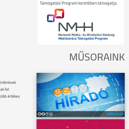
MŰSORAINK
történések
ek fel
több értékes