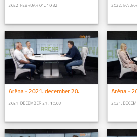
2022. FEBRUÁR 01., 10:32
2022. JANUÁR 
Aréna - 2021. december 20.
Aréna - 2
2021. DECEMBER 21., 10:03
2021. DECEMB