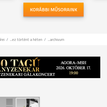
KORÁBBI MŰSORAINK
írei
...ez történt a héten
...archivum