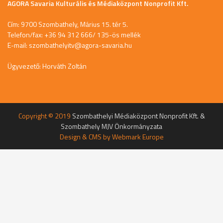
AGORA Savaria Kulturális és Médiaközpont Nonprofit Kft.
Cím: 9700 Szombathely, Márius 15. tér 5.
Telefon/fax: +36 94 312 666/ 135-ös mellék
E-mail:
szombathelyitv@agora-savaria.hu
Ügyvezető: Horváth Zoltán
Copyright © 2019
Szombathelyi Médiaközpont Nonprofit Kft. &
Szombathely MJV Önkormányzata
Design & CMS by
Webmark Europe