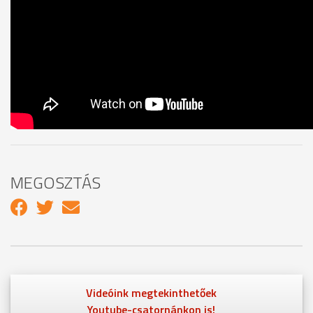
MEGOSZTÁS
Videóink megtekinthetőek
Youtube-csatornánkon is!