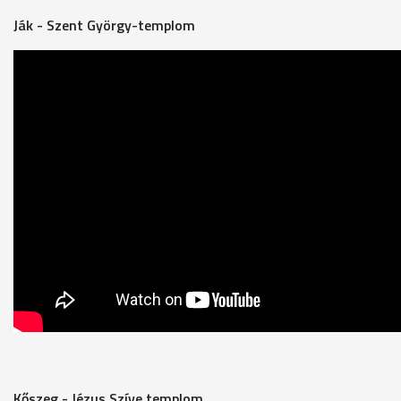
Ják - Szent György-templom
Kőszeg - Jézus Szíve templom