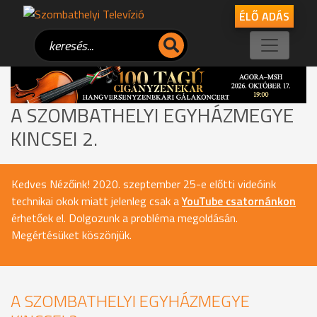
ÉLŐ ADÁS
A SZOMBATHELYI EGYHÁZMEGYE
KINCSEI 2.
Kedves Nézőink! 2020. szeptember 25-e előtti videóink
technikai okok miatt jelenleg csak a
YouTube csatornánkon
érhetőek el. Dolgozunk a probléma megoldásán.
Megértésüket köszönjük.
A SZOMBATHELYI EGYHÁZMEGYE