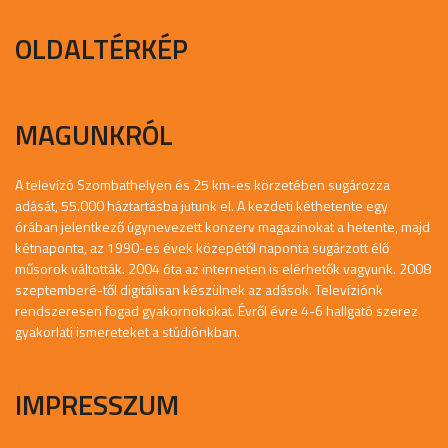
OLDALTÉRKÉP
MAGUNKRÓL
A televízó Szombathelyen és 25 km-es körzetében sugározza
adását, 55.000 háztartásba jutunk el. A kezdeti kéthetente egy
órában jelentkező úgynevezett konzerv magazinokat a hetente, majd
kétnaponta, az 1990-es évek közepétől naponta sugárzott élő
műsorok váltották. 2004 óta az interneten is elérhetők vagyunk. 2008
szeptemberé-től digitálisan készülnek az adások. Televíziónk
rendszeresen fogad gyakornokokat. Évről évre 4-6 hallgató szerez
gyakorlati ismereteket a stúdiónkban.
IMPRESSZUM