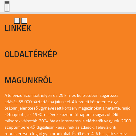
LINKEK
OLDALTÉRKÉP
MAGUNKRÓL
A televízó Szombathelyen és 25 km-es körzetében sugározza
adását, 55.000 háztartásba jutunk el. A kezdeti kéthetente egy
órában jelentkező úgynevezett konzerv magazinokat a hetente, majd
kétnaponta, az 1990-es évek közepétől naponta sugárzott élő
műsorok váltották. 2004 óta az interneten is elérhetők vagyunk. 2008
szeptemberé-től digitálisan készülnek az adások. Televíziónk
rendszeresen fogad gyakornokokat. Évről évre 4-6 hallgató szerez