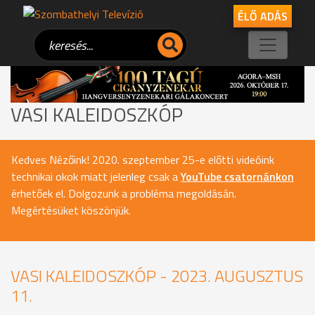
ÉLŐ ADÁS
VASI KALEIDOSZKÓP
Kedves Nézőink! 2020. szeptember 25-e előtti videóink
technikai okok miatt jelenleg csak a
YouTube csatornánkon
érhetőek el. Dolgozunk a probléma megoldásán.
Megértésüket köszönjük.
VASI KALEIDOSZKÓP - 2023. AUGUSZTUS
11.