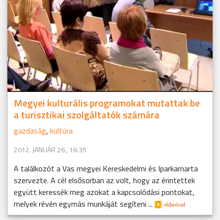
Megyei kulturális programokat mutattak be
a turisztikai szolgáltatók számára
gazdaság
,
kultúra
2012. JANUÁR 26., 16:35
A találkozót a Vas megyei Kereskedelmi és Iparkamarta
szervezte. A cél elsősorban az volt, hogy az érintettek
együtt keressék meg azokat a kapcsolódási pontokat,
melyek révén egymás munkáját segíteni ...