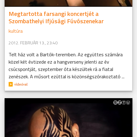
Megtartotta farsangi koncertjét a
Szombathelyi Ifjúsági Fúvószenekar
kultúra
2012. FEBRUÁR 13., 23:40
Telt ház volt a Bartók-teremben. Az együttes számára
közel két évtizede ez a hangverseny jelenti az év
csúcspontját, szeptember óta készültek rá a fiatal
zenészek. A műsort ezúttal is közönségszórakoztató ...