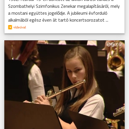
Szombathelyi Szimfonikus Zenekar megalapításáról, mely
a mostani együttes jogelődje. A jubileumi évforduló
alkalmából egész éven át tartó koncertsorozatot ...