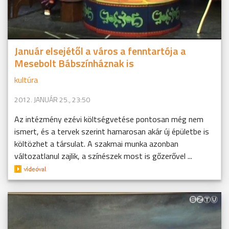
Január elsejétől a város a fenntartója a
Mesebolt Bábszínháznak is
kultúra
2012. JANUÁR 25., 23:50
Az intézmény ezévi költségvetése pontosan még nem
ismert, és a tervek szerint hamarosan akár új épületbe is
költözhet a társulat. A szakmai munka azonban
változatlanul zajlik, a színészek most is gőzerővel ...