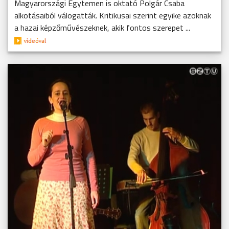
Magyarországi Egytemen is oktató Polgár Csaba
alkotásaiból válogatták. Kritikusai szerint egyike azoknak
a hazai képzőművészeknek, akik fontos szerepet ...