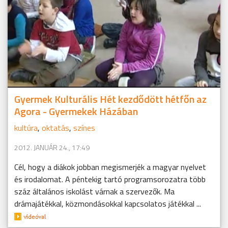
Gyermek Kulturális Hét kezdődött hétfőn az
Agora - Gyermekek Házában
kultúra
,
oktatás
,
színes
2012. JANUÁR 24., 17:49
Cél, hogy a diákok jobban megismerjék a magyar nyelvet
és irodalomat. A péntekig tartó programsorozatra több
száz általános iskolást várnak a szervezők. Ma
drámajátékkal, közmondásokkal kapcsolatos játékkal ...