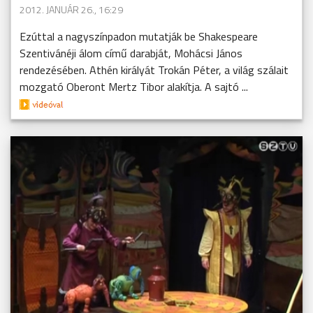
2012. JANUÁR 26., 16:29
Ezúttal a nagyszínpadon mutatják be Shakespeare
Szentivánéji álom című darabját, Mohácsi János
rendezésében. Athén királyát Trokán Péter, a világ szálait
mozgató Oberont Mertz Tibor alakítja. A sajtó ...