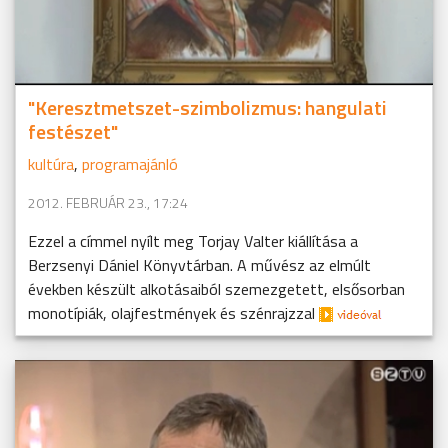
"Keresztmetszet-szimbolizmus: hangulati
festészet"
kultúra
,
programajánló
2012. FEBRUÁR 23., 17:24
Ezzel a címmel nyílt meg Torjay Valter kiállítása a
Berzsenyi Dániel Könyvtárban. A művész az elmúlt
években készült alkotásaiból szemezgetett, elsősorban
monotípiák, olajfestmények és szénrajzzal