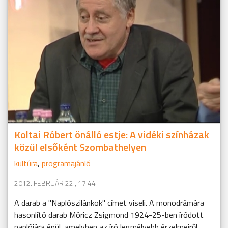
Koltai Róbert önálló estje: A vidéki színházak
közül elsőként Szombathelyen
kultúra
,
programajánló
2012. FEBRUÁR 22., 17:44
A darab a "Naplószilánkok" címet viseli. A monodrámára
hasonlító darab Móricz Zsigmond 1924-25-ben íródott
naplójára épül, amelyben az író legmélyebb érzelmeiről,