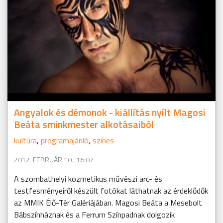
Angyalok és démonok - kiállítás nyílt Magosi
Beáta sminkmester alkotásaiból
kultúra
,
programajánló
,
színes
2012. FEBRUÁR 10., 16:07
A szombathelyi kozmetikus művészi arc- és
testfesményeiről készült fotókat láthatnak az érdeklődők
az MMIK Élő-Tér Galériájában. Magosi Beáta a Mesebolt
Bábszínháznak és a Ferrum Színpadnak dolgozik