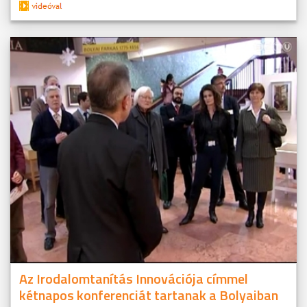
Az Irodalomtanítás Innovációja címmel
kétnapos konferenciát tartanak a Bolyaiban