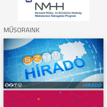
MŰSORAINK