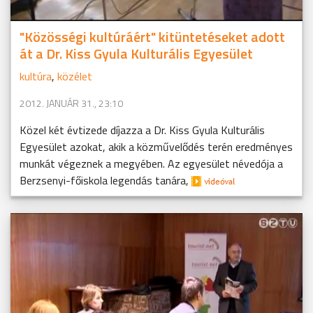
"Közösségi kultúráért" kitüntetéseket adott
át a Dr. Kiss Gyula Kulturális Egyesület
kultúra
,
közélet
2012. JANUÁR 31., 23:10
Közel két évtizede díjazza a Dr. Kiss Gyula Kulturális
Egyesület azokat, akik a közművelődés terén eredményes
munkát végeznek a megyében. Az egyesület névedója a
Berzsenyi-főiskola legendás tanára,