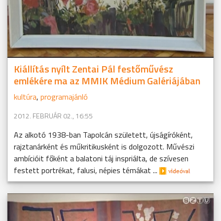
Kiállítás nyílt Zentai Pál festőművész
emlékére ma az MMIK Médium Galériájában
kultúra
,
programajánló
2012. FEBRUÁR 02., 16:55
Az alkotó 1938-ban Tapolcán született, újságíróként,
rajztanárként és műkritikusként is dolgozott. Művészi
ambícióit főként a balatoni táj inspriálta, de szívesen
festett portrékat, falusi, népies témákat ...