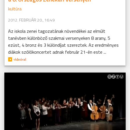
kultúra
2012. FEBRUÁR 20., 16:49
Az iskola zenei tagozatának növendékei az elmúlt
tanévben különböző szakmai versenyeken 8 arany, 5
ezüst, 4 bronz és 3 különdíjat szereztek. Az eredményes
diákok szólókoncertet adnak február 21-én este ...