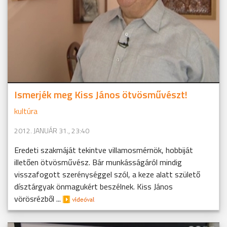
Ismerjék meg Kiss János ötvösművészt!
kultúra
2012. JANUÁR 31., 23:40
Eredeti szakmáját tekintve villamosmérnök, hobbiját
illetően ötvösművész. Bár munkásságáról mindig
visszafogott szerénységgel szól, a keze alatt születő
dísztárgyak önmagukért beszélnek. Kiss János
vörösrézből ...