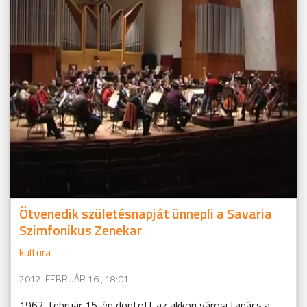
Ötvenedik születésnapját ünnepli a Savaria
Szimfonikus Zenekar
kultúra
2012. FEBRUÁR 16., 18:01
1962. február 15-én döntött az akkori városi tanács a