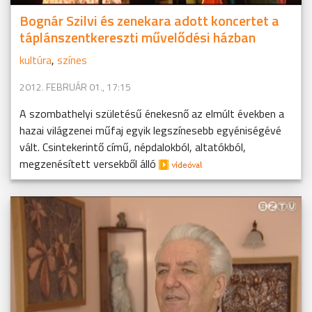
Bognár Szilvi és zenekara adott koncertet a
táplánszentkereszti művelődési házban
kultúra
,
színes
2012. FEBRUÁR 01., 17:15
A szombathelyi születésű énekesnő az elmúlt években a
hazai világzenei műfaj egyik legszínesebb egyéniségévé
vált. Csintekerintő című, népdalokból, altatókból,
megzenésített versekből álló