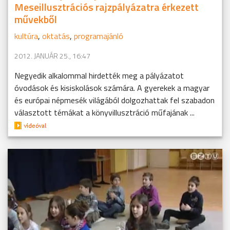
Meseillusztrációs rajzpályázatra érkezett
művekből
kultúra
,
oktatás
,
programajánló
2012. JANUÁR 25., 16:47
Negyedik alkalommal hirdették meg a pályázatot
óvodások és kisiskolások számára. A gyerekek a magyar
és európai népmesék világából dolgozhattak fel szabadon
választott témákat a könyvillusztráció műfajának ...