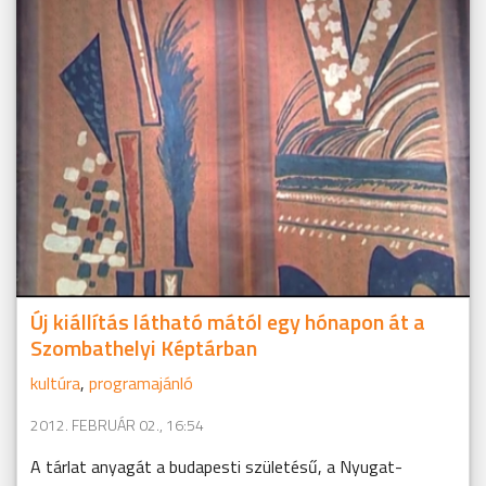
Új kiállítás látható mától egy hónapon át a
Szombathelyi Képtárban
kultúra
,
programajánló
2012. FEBRUÁR 02., 16:54
A tárlat anyagát a budapesti születésű, a Nyugat-