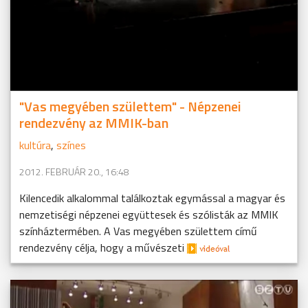
"Vas megyében születtem" - Népzenei
rendezvény az MMIK-ban
kultúra
,
színes
2012. FEBRUÁR 20., 16:48
Kilencedik alkalommal találkoztak egymással a magyar és
nemzetiségi népzenei együttesek és szólisták az MMIK
színháztermében. A Vas megyében születtem című
rendezvény célja, hogy a művészeti