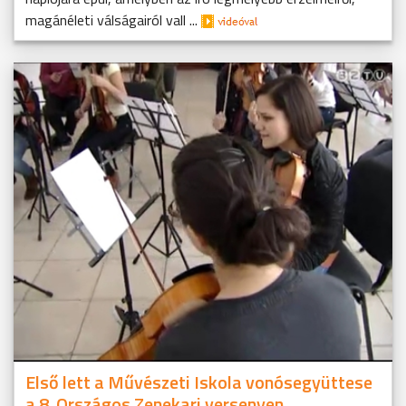
magánéleti válságairól vall ...
Első lett a Művészeti Iskola vonósegyüttese
a 8. Országos Zenekari versenyen